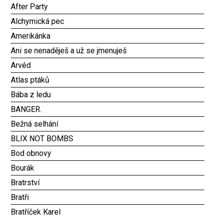
After Party
Alchymická pec
Amerikánka
Ani se nenaděješ a už se jmenuješ
Arvéd
Atlas ptáků
Bába z ledu
BANGER.
Bežná selhání
BLIX NOT BOMBS
Bod obnovy
Bourák
Bratrství
Bratři
Bratříček Karel