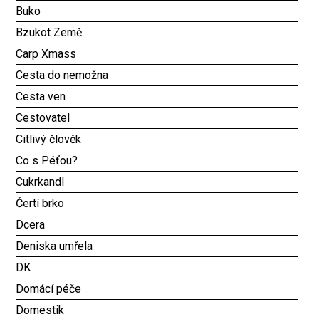
Buko
Bzukot Země
Carp Xmass
Cesta do nemožna
Cesta ven
Cestovatel
Citlivý člověk
Co s Péťou?
Cukrkandl
Čertí brko
Dcera
Deniska umřela
DK
Domácí péče
Domestik