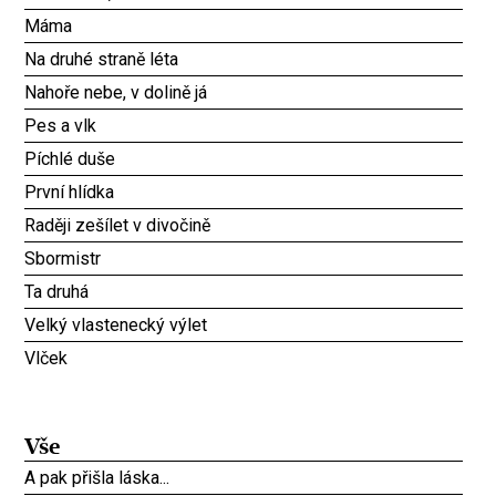
Máma
Na druhé straně léta
Nahoře nebe, v dolině já
Pes a vlk
Píchlé duše
První hlídka
Raději zešílet v divočině
Sbormistr
Ta druhá
Velký vlastenecký výlet
Vlček
Vše
A pak přišla láska...