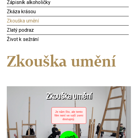
Zápisník alkoholičky
Zkáza krásou
Zkouška umění
Zlatý podraz
Život k sežrání
Zkouška umění