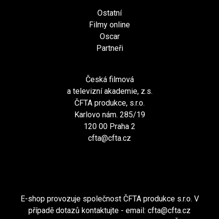
Ostatní
Filmy online
Oscar
Partneři
Česká filmová
a televizní akademie, z.s.
ČFTA produkce, s.r.o.
Karlovo nám. 285/19
120 00 Praha 2
cfta@cfta.cz
E-shop provozuje společnost ČFTA produkce s.r.o. V
případě dotazů kontaktujte - email:
cfta@cfta.cz