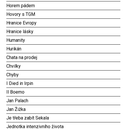
Horem pádem
Hovory s TGM
Hranice Evropy
Hranice lásky
Humanity
Hurikán
Chata na prodej
Chvilky
Chyby
I Died in Irpin
Il Boemo
Jan Palach
Jan Žižka
Je třeba zabít Sekala
Jednotka intenzivního života