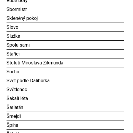
Rudé boty
Sbormistr
Skleněný pokoj
Slovo
Služka
Spolu sami
Staříci
Století Miroslava Zikmunda
Sucho
Svět podle Daliborka
Světlonoc
Šakalí léta
Šarlatán
Šmejdi
Špína