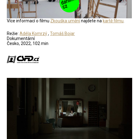
Více informací o filmu
Zkouška umění
najdete na
kartě filmu
.
Režie:
Adéla Komrzý
,
Tomáš Bojar
Dokumentární
Česko, 2022, 102 min