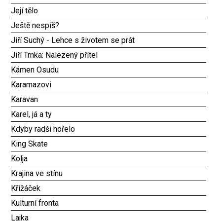
Její tělo
Ještě nespíš?
Jiří Suchý - Lehce s životem se prát
Jiří Trnka: Nalezený přítel
Kámen Osudu
Karamazovi
Karavan
Karel, já a ty
Kdyby radši hořelo
King Skate
Kolja
Krajina ve stínu
Křižáček
Kulturní fronta
Lajka