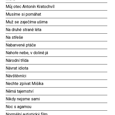
Můj otec Antonín Kratochvíl
Musíme si pomáhat
Muž se zaječíma ušima
Na druhé straně léta
Na střeše
Nabarvené ptáče
Nahoře nebe, v dolině já
Národní třída
Návrat idiota
Návštěvníci
Nechte zpívat Mišíka
Němá tajemství
Nikdy nejsme sami
Noc s agamou
Normální autistický film