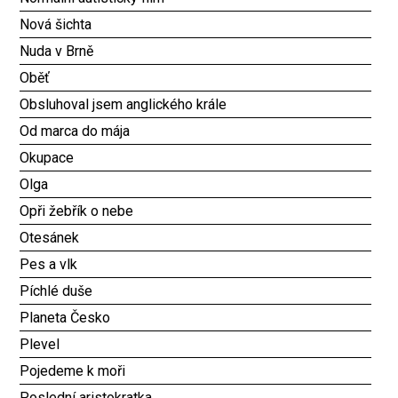
Nová šichta
Nuda v Brně
Oběť
Obsluhoval jsem anglického krále
Od marca do mája
Okupace
Olga
Opři žebřík o nebe
Otesánek
Pes a vlk
Píchlé duše
Planeta Česko
Plevel
Pojedeme k moři
Poslední aristokratka