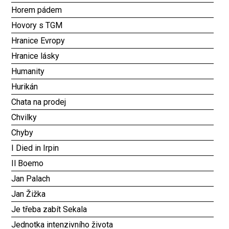
Horem pádem
Hovory s TGM
Hranice Evropy
Hranice lásky
Humanity
Hurikán
Chata na prodej
Chvilky
Chyby
I Died in Irpin
Il Boemo
Jan Palach
Jan Žižka
Je třeba zabít Sekala
Jednotka intenzivního života