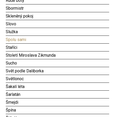
Rudé boty
Sbormistr
Skleněný pokoj
Slovo
Služka
Spolu sami
Staříci
Století Miroslava Zikmunda
Sucho
Svět podle Daliborka
Světlonoc
Šakalí léta
Šarlatán
Šmejdi
Špína