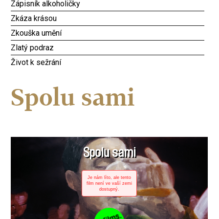
Zápisník alkoholičky
Zkáza krásou
Zkouška umění
Zlatý podraz
Život k sežrání
Spolu sami