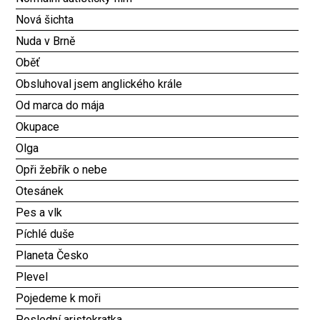
Nová šichta
Nuda v Brně
Oběť
Obsluhoval jsem anglického krále
Od marca do mája
Okupace
Olga
Opři žebřík o nebe
Otesánek
Pes a vlk
Píchlé duše
Planeta Česko
Plevel
Pojedeme k moři
Poslední aristokratka