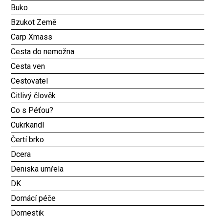
Buko
Bzukot Země
Carp Xmass
Cesta do nemožna
Cesta ven
Cestovatel
Citlivý člověk
Co s Péťou?
Cukrkandl
Čertí brko
Dcera
Deniska umřela
DK
Domácí péče
Domestik