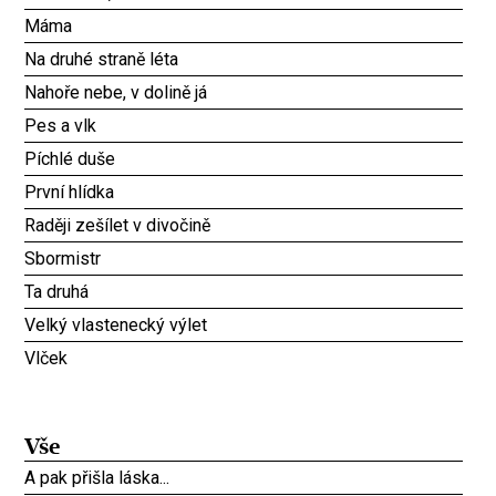
Máma
Na druhé straně léta
Nahoře nebe, v dolině já
Pes a vlk
Píchlé duše
První hlídka
Raději zešílet v divočině
Sbormistr
Ta druhá
Velký vlastenecký výlet
Vlček
Vše
A pak přišla láska...