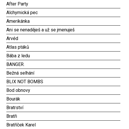
After Party
Alchymická pec
Amerikánka
Ani se nenaděješ a už se jmenuješ
Arvéd
Atlas ptáků
Bába z ledu
BANGER.
Bežná selhání
BLIX NOT BOMBS
Bod obnovy
Bourák
Bratrství
Bratři
Bratříček Karel