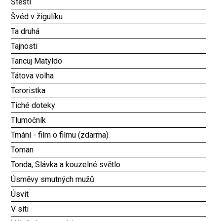
Štěstí
Švéd v žigulíku
Ta druhá
Tajnosti
Tancuj Matyldo
Tátova volha
Teroristka
Tiché doteky
Tlumočník
Tmání - film o filmu (zdarma)
Toman
Tonda, Slávka a kouzelné světlo
Úsměvy smutných mužů
Úsvit
V síti