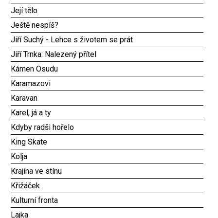
Její tělo
Ještě nespíš?
Jiří Suchý - Lehce s životem se prát
Jiří Trnka: Nalezený přítel
Kámen Osudu
Karamazovi
Karavan
Karel, já a ty
Kdyby radši hořelo
King Skate
Kolja
Krajina ve stínu
Křižáček
Kulturní fronta
Lajka