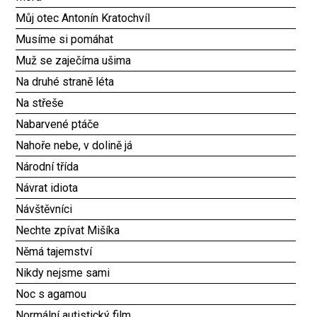
Můj otec Antonín Kratochvíl
Musíme si pomáhat
Muž se zaječíma ušima
Na druhé straně léta
Na střeše
Nabarvené ptáče
Nahoře nebe, v dolině já
Národní třída
Návrat idiota
Návštěvníci
Nechte zpívat Mišíka
Němá tajemství
Nikdy nejsme sami
Noc s agamou
Normální autistický film