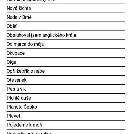
Nová šichta
Nuda v Brně
Oběť
Obsluhoval jsem anglického krále
Od marca do mája
Okupace
Olga
Opři žebřík o nebe
Otesánek
Pes a vlk
Píchlé duše
Planeta Česko
Plevel
Pojedeme k moři
Poslední aristokratka