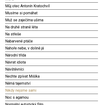
Můj otec Antonín Kratochvíl
Musíme si pomáhat
Muž se zaječíma ušima
Na druhé straně léta
Na střeše
Nabarvené ptáče
Nahoře nebe, v dolině já
Národní třída
Návrat idiota
Návštěvníci
Nechte zpívat Mišíka
Němá tajemství
Nikdy nejsme sami
Noc s agamou
Normální autistický film