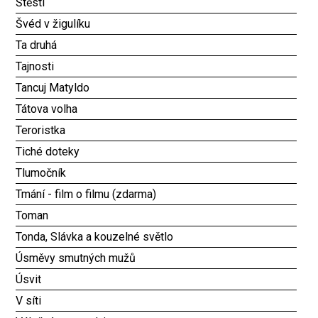
Štěstí
Švéd v žigulíku
Ta druhá
Tajnosti
Tancuj Matyldo
Tátova volha
Teroristka
Tiché doteky
Tlumočník
Tmání - film o filmu (zdarma)
Toman
Tonda, Slávka a kouzelné světlo
Úsměvy smutných mužů
Úsvit
V síti