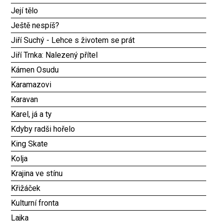
Její tělo
Ještě nespíš?
Jiří Suchý - Lehce s životem se prát
Jiří Trnka: Nalezený přítel
Kámen Osudu
Karamazovi
Karavan
Karel, já a ty
Kdyby radši hořelo
King Skate
Kolja
Krajina ve stínu
Křižáček
Kulturní fronta
Lajka