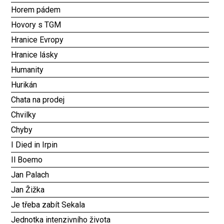
Horem pádem
Hovory s TGM
Hranice Evropy
Hranice lásky
Humanity
Hurikán
Chata na prodej
Chvilky
Chyby
I Died in Irpin
Il Boemo
Jan Palach
Jan Žižka
Je třeba zabít Sekala
Jednotka intenzivního života