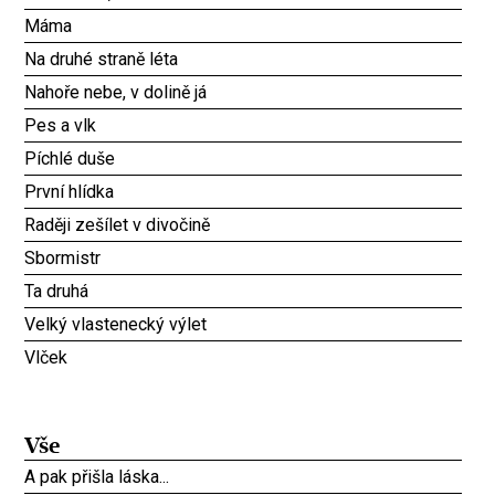
Máma
Na druhé straně léta
Nahoře nebe, v dolině já
Pes a vlk
Píchlé duše
První hlídka
Raději zešílet v divočině
Sbormistr
Ta druhá
Velký vlastenecký výlet
Vlček
Vše
A pak přišla láska...