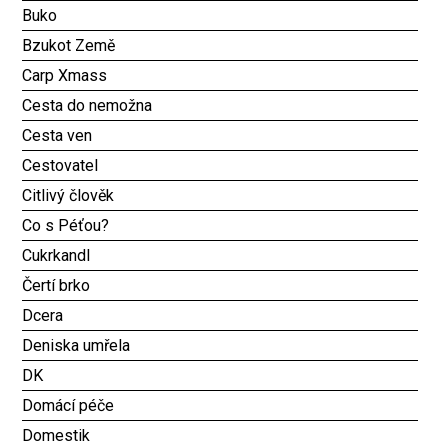
Buko
Bzukot Země
Carp Xmass
Cesta do nemožna
Cesta ven
Cestovatel
Citlivý člověk
Co s Péťou?
Cukrkandl
Čertí brko
Dcera
Deniska umřela
DK
Domácí péče
Domestik