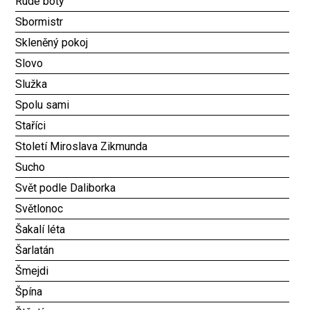
Rudé boty
Sbormistr
Skleněný pokoj
Slovo
Služka
Spolu sami
Staříci
Století Miroslava Zikmunda
Sucho
Svět podle Daliborka
Světlonoc
Šakalí léta
Šarlatán
Šmejdi
Špína