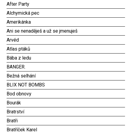
After Party
Alchymická pec
Amerikánka
Ani se nenaděješ a už se jmenuješ
Arvéd
Atlas ptáků
Bába z ledu
BANGER.
Bežná selhání
BLIX NOT BOMBS
Bod obnovy
Bourák
Bratrství
Bratři
Bratříček Karel