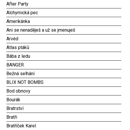
After Party
Alchymická pec
Amerikánka
Ani se nenaděješ a už se jmenuješ
Arvéd
Atlas ptáků
Bába z ledu
BANGER.
Bežná selhání
BLIX NOT BOMBS
Bod obnovy
Bourák
Bratrství
Bratři
Bratříček Karel