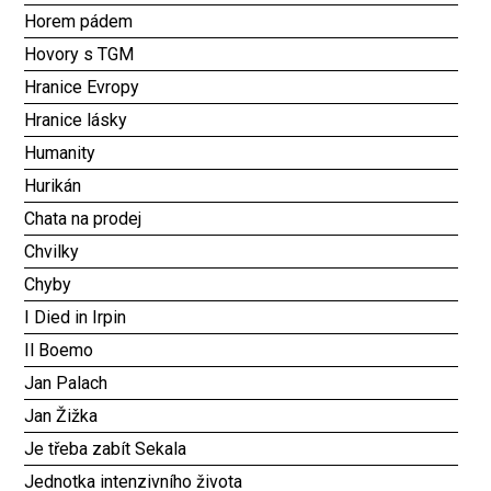
Horem pádem
Hovory s TGM
Hranice Evropy
Hranice lásky
Humanity
Hurikán
Chata na prodej
Chvilky
Chyby
I Died in Irpin
Il Boemo
Jan Palach
Jan Žižka
Je třeba zabít Sekala
Jednotka intenzivního života