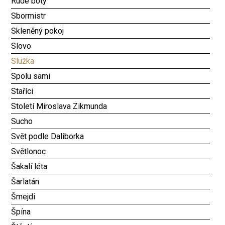
Rudé boty
Sbormistr
Skleněný pokoj
Slovo
Služka
Spolu sami
Staříci
Století Miroslava Zikmunda
Sucho
Svět podle Daliborka
Světlonoc
Šakalí léta
Šarlatán
Šmejdi
Špína