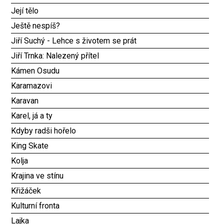
Její tělo
Ještě nespíš?
Jiří Suchý - Lehce s životem se prát
Jiří Trnka: Nalezený přítel
Kámen Osudu
Karamazovi
Karavan
Karel, já a ty
Kdyby radši hořelo
King Skate
Kolja
Krajina ve stínu
Křižáček
Kulturní fronta
Lajka