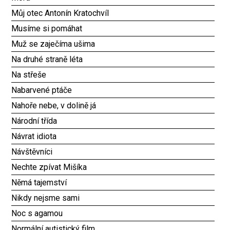
Můj otec Antonín Kratochvíl
Musíme si pomáhat
Muž se zaječíma ušima
Na druhé straně léta
Na střeše
Nabarvené ptáče
Nahoře nebe, v dolině já
Národní třída
Návrat idiota
Návštěvníci
Nechte zpívat Mišíka
Němá tajemství
Nikdy nejsme sami
Noc s agamou
Normální autistický film