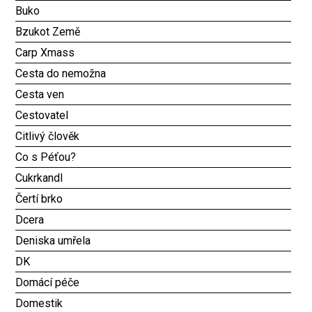
Buko
Bzukot Země
Carp Xmass
Cesta do nemožna
Cesta ven
Cestovatel
Citlivý člověk
Co s Péťou?
Cukrkandl
Čertí brko
Dcera
Deniska umřela
DK
Domácí péče
Domestik