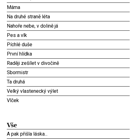
Máma
Na druhé straně léta
Nahoře nebe, v dolině já
Pes a vlk
Píchlé duše
První hlídka
Raději zešílet v divočině
Sbormistr
Ta druhá
Velký vlastenecký výlet
Vlček
Vše
A pak přišla láska...