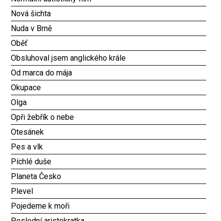
Nová šichta
Nuda v Brně
Oběť
Obsluhoval jsem anglického krále
Od marca do mája
Okupace
Olga
Opři žebřík o nebe
Otesánek
Pes a vlk
Píchlé duše
Planeta Česko
Plevel
Pojedeme k moři
Poslední aristokratka