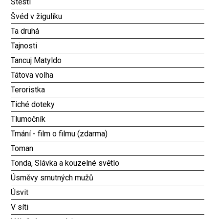
Štěstí
Švéd v žigulíku
Ta druhá
Tajnosti
Tancuj Matyldo
Tátova volha
Teroristka
Tiché doteky
Tlumočník
Tmání - film o filmu (zdarma)
Toman
Tonda, Slávka a kouzelné světlo
Úsměvy smutných mužů
Úsvit
V síti