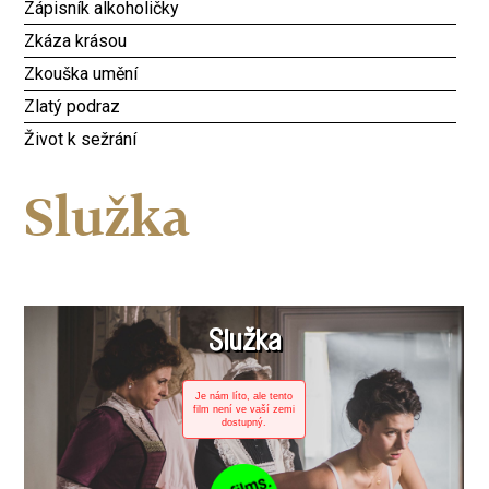
Zápisník alkoholičky
Zkáza krásou
Zkouška umění
Zlatý podraz
Život k sežrání
Služka