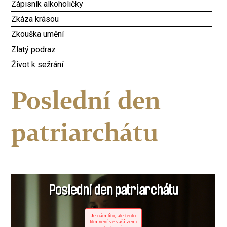
Zápisník alkoholičky
Zkáza krásou
Zkouška umění
Zlatý podraz
Život k sežrání
Poslední den
patriarchátu