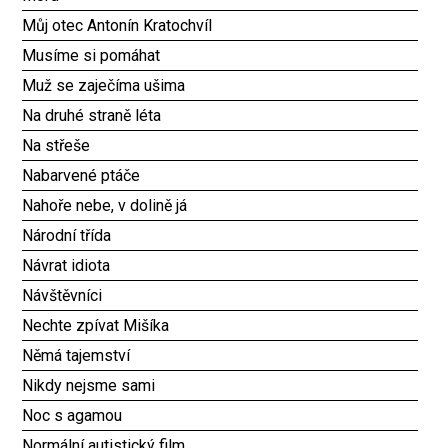
Můj otec Antonín Kratochvíl
Musíme si pomáhat
Muž se zaječíma ušima
Na druhé straně léta
Na střeše
Nabarvené ptáče
Nahoře nebe, v dolině já
Národní třída
Návrat idiota
Návštěvníci
Nechte zpívat Mišíka
Němá tajemství
Nikdy nejsme sami
Noc s agamou
Normální autistický film