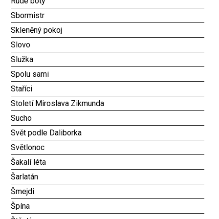
Rudé boty
Sbormistr
Skleněný pokoj
Slovo
Služka
Spolu sami
Staříci
Století Miroslava Zikmunda
Sucho
Svět podle Daliborka
Světlonoc
Šakalí léta
Šarlatán
Šmejdi
Špína