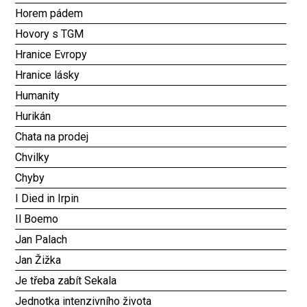
Horem pádem
Hovory s TGM
Hranice Evropy
Hranice lásky
Humanity
Hurikán
Chata na prodej
Chvilky
Chyby
I Died in Irpin
Il Boemo
Jan Palach
Jan Žižka
Je třeba zabít Sekala
Jednotka intenzivního života