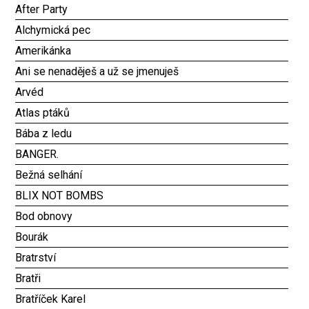
After Party
Alchymická pec
Amerikánka
Ani se nenaděješ a už se jmenuješ
Arvéd
Atlas ptáků
Bába z ledu
BANGER.
Bežná selhání
BLIX NOT BOMBS
Bod obnovy
Bourák
Bratrství
Bratři
Bratříček Karel