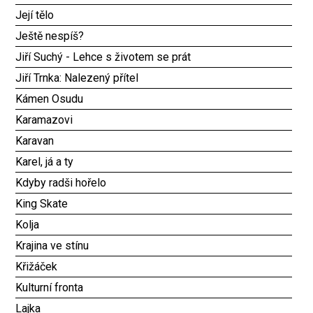
Její tělo
Ještě nespíš?
Jiří Suchý - Lehce s životem se prát
Jiří Trnka: Nalezený přítel
Kámen Osudu
Karamazovi
Karavan
Karel, já a ty
Kdyby radši hořelo
King Skate
Kolja
Krajina ve stínu
Křižáček
Kulturní fronta
Lajka