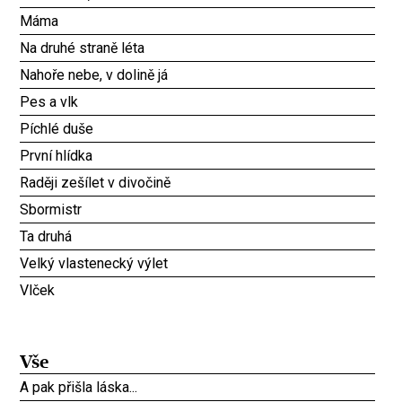
Máma
Na druhé straně léta
Nahoře nebe, v dolině já
Pes a vlk
Píchlé duše
První hlídka
Raději zešílet v divočině
Sbormistr
Ta druhá
Velký vlastenecký výlet
Vlček
Vše
A pak přišla láska...