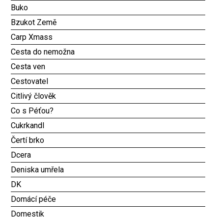
Buko
Bzukot Země
Carp Xmass
Cesta do nemožna
Cesta ven
Cestovatel
Citlivý člověk
Co s Péťou?
Cukrkandl
Čertí brko
Dcera
Deniska umřela
DK
Domácí péče
Domestik