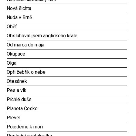
Nová šichta
Nuda v Brně
Oběť
Obsluhoval jsem anglického krále
Od marca do mája
Okupace
Olga
Opři žebřík o nebe
Otesánek
Pes a vlk
Píchlé duše
Planeta Česko
Plevel
Pojedeme k moři
Poslední aristokratka