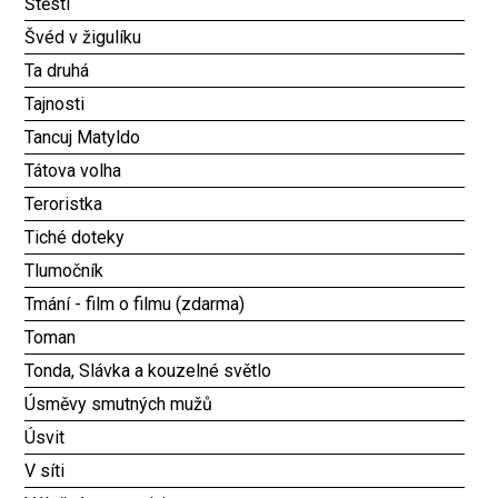
Štěstí
Švéd v žigulíku
Ta druhá
Tajnosti
Tancuj Matyldo
Tátova volha
Teroristka
Tiché doteky
Tlumočník
Tmání - film o filmu (zdarma)
Toman
Tonda, Slávka a kouzelné světlo
Úsměvy smutných mužů
Úsvit
V síti