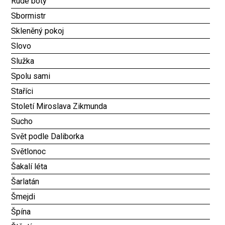
Rudé boty
Sbormistr
Skleněný pokoj
Slovo
Služka
Spolu sami
Staříci
Století Miroslava Zikmunda
Sucho
Svět podle Daliborka
Světlonoc
Šakalí léta
Šarlatán
Šmejdi
Špína