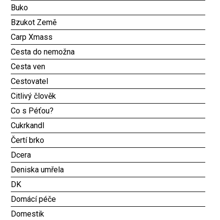
Buko
Bzukot Země
Carp Xmass
Cesta do nemožna
Cesta ven
Cestovatel
Citlivý člověk
Co s Péťou?
Cukrkandl
Čertí brko
Dcera
Deniska umřela
DK
Domácí péče
Domestik