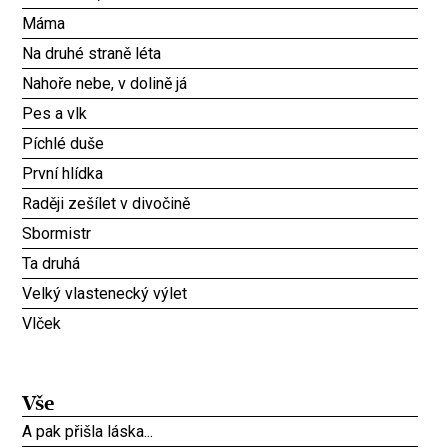
Máma
Na druhé straně léta
Nahoře nebe, v dolině já
Pes a vlk
Píchlé duše
První hlídka
Raději zešílet v divočině
Sbormistr
Ta druhá
Velký vlastenecký výlet
Vlček
Vše
A pak přišla láska...