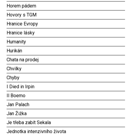
Horem pádem
Hovory s TGM
Hranice Evropy
Hranice lásky
Humanity
Hurikán
Chata na prodej
Chvilky
Chyby
I Died in Irpin
Il Boemo
Jan Palach
Jan Žižka
Je třeba zabít Sekala
Jednotka intenzivního života