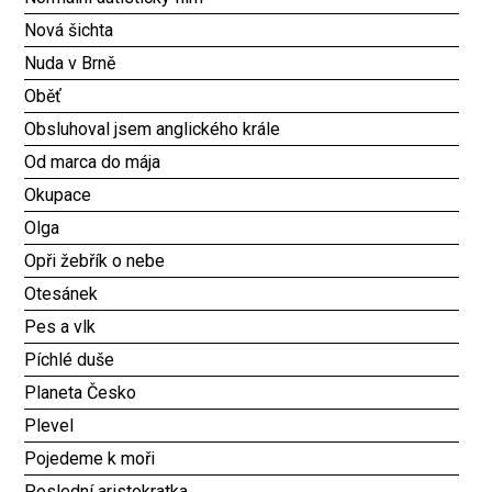
Nová šichta
Nuda v Brně
Oběť
Obsluhoval jsem anglického krále
Od marca do mája
Okupace
Olga
Opři žebřík o nebe
Otesánek
Pes a vlk
Píchlé duše
Planeta Česko
Plevel
Pojedeme k moři
Poslední aristokratka