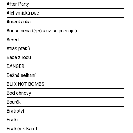
After Party
Alchymická pec
Amerikánka
Ani se nenaděješ a už se jmenuješ
Arvéd
Atlas ptáků
Bába z ledu
BANGER.
Bežná selhání
BLIX NOT BOMBS
Bod obnovy
Bourák
Bratrství
Bratři
Bratříček Karel