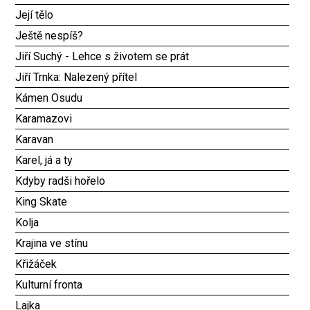
Její tělo
Ještě nespíš?
Jiří Suchý - Lehce s životem se prát
Jiří Trnka: Nalezený přítel
Kámen Osudu
Karamazovi
Karavan
Karel, já a ty
Kdyby radši hořelo
King Skate
Kolja
Krajina ve stínu
Křižáček
Kulturní fronta
Lajka