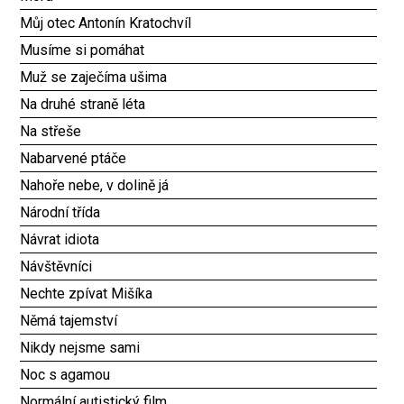
Můj otec Antonín Kratochvíl
Musíme si pomáhat
Muž se zaječíma ušima
Na druhé straně léta
Na střeše
Nabarvené ptáče
Nahoře nebe, v dolině já
Národní třída
Návrat idiota
Návštěvníci
Nechte zpívat Mišíka
Němá tajemství
Nikdy nejsme sami
Noc s agamou
Normální autistický film