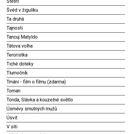
Štěstí
Švéd v žigulíku
Ta druhá
Tajnosti
Tancuj Matyldo
Tátova volha
Teroristka
Tiché doteky
Tlumočník
Tmání - film o filmu (zdarma)
Toman
Tonda, Slávka a kouzelné světlo
Úsměvy smutných mužů
Úsvit
V síti