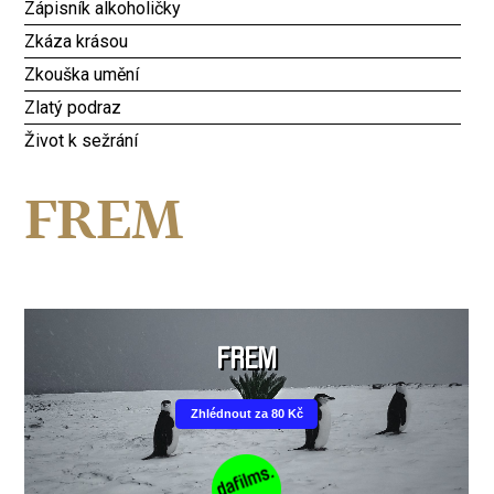
Zápisník alkoholičky
Zkáza krásou
Zkouška umění
Zlatý podraz
Život k sežrání
FREM