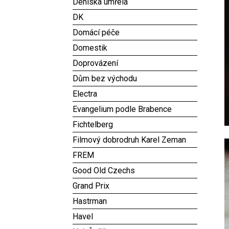
Deniska umřela
DK
Domácí péče
Domestik
Doprovázení
Dům bez východu
Electra
Evangelium podle Brabence
Fichtelberg
Filmový dobrodruh Karel Zeman
FREM
Good Old Czechs
Grand Prix
Hastrman
Havel