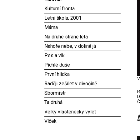
Kulturní fronta
Letní škola, 2001
Máma
Na druhé straně léta
Nahoře nebe, v dolině já
Pes a vlk
Píchlé duše
První hlídka
V
Raději zešílet v divočině
R
Sbormistr
D
Č
Ta druhá
Velký vlastenecký výlet
Vlček