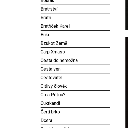
Bourák
Bratrství
Bratři
Bratříček Karel
Buko
Bzukot Země
Carp Xmass
Cesta do nemožna
Cesta ven
Cestovatel
Citlivý člověk
Co s Péťou?
Cukrkandl
Čertí brko
Dcera