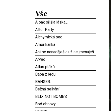
Vše
A pak přišla láska...
After Party
Alchymická pec
Amerikánka
Ani se nenaděješ a už se jmenuješ
Arvéd
Atlas ptáků
Bába z ledu
BANGER.
Bežná selhání
BLIX NOT BOMBS
Bod obnovy