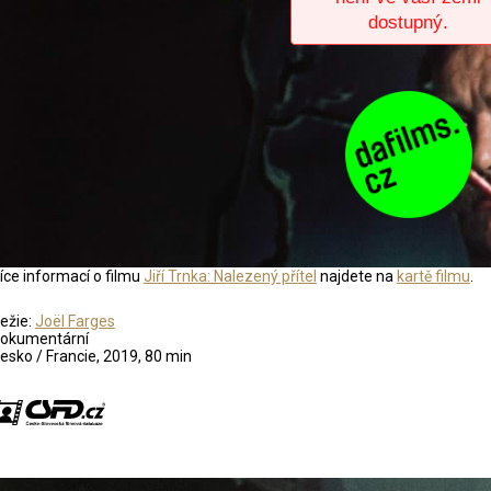
íce informací o filmu
Jiří Trnka: Nalezený přítel
najdete na
kartě filmu
.
ežie:
Joël Farges
okumentární
esko / Francie, 2019, 80 min