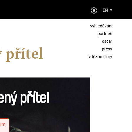
EN
vyhledávání
partneři
oscar
 přítel
press
vítězné filmy