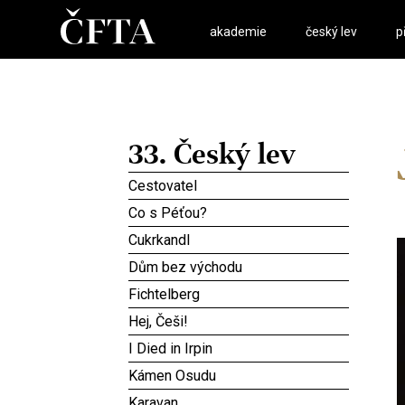
akademie
český lev
p
33. Český lev
Cestovatel
Co s Péťou?
Cukrkandl
Dům bez východu
Fichtelberg
Hej, Češi!
I Died in Irpin
Kámen Osudu
Karavan