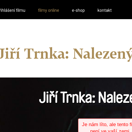
řihlášení filmu
filmy online
e-shop
kontakt
Jiří Trnka: Nalezený