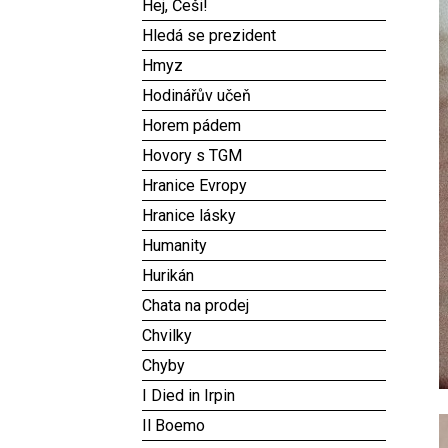
Hej, Češi!
Hledá se prezident
Hmyz
Hodinářův učeň
Horem pádem
Hovory s TGM
Hranice Evropy
Hranice lásky
Humanity
Hurikán
Chata na prodej
Chvilky
Chyby
I Died in Irpin
Il Boemo