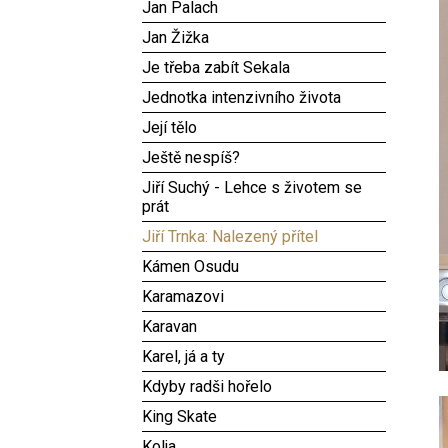
Jan Palach
Jan Žižka
Je třeba zabít Sekala
Jednotka intenzivního života
Její tělo
Ještě nespíš?
Jiří Suchý - Lehce s životem se
prát
Jiří Trnka: Nalezený přítel
Kámen Osudu
Karamazovi
Karavan
Karel, já a ty
Kdyby radši hořelo
King Skate
Kolja