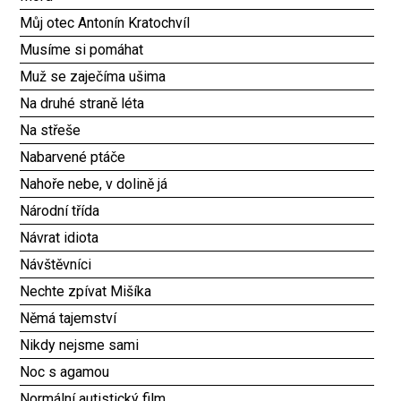
Můj otec Antonín Kratochvíl
Musíme si pomáhat
Muž se zaječíma ušima
Na druhé straně léta
Na střeše
Nabarvené ptáče
Nahoře nebe, v dolině já
Národní třída
Návrat idiota
Návštěvníci
Nechte zpívat Mišíka
Němá tajemství
Nikdy nejsme sami
Noc s agamou
Normální autistický film