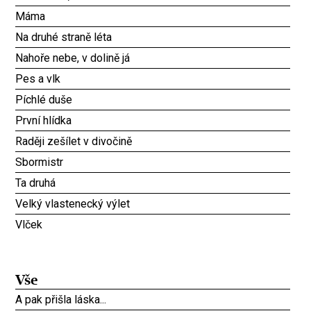
Máma
Na druhé straně léta
Nahoře nebe, v dolině já
Pes a vlk
Píchlé duše
První hlídka
Raději zešílet v divočině
Sbormistr
Ta druhá
Velký vlastenecký výlet
Vlček
Vše
A pak přišla láska...