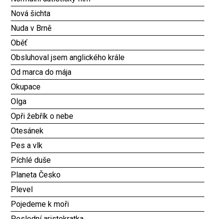
Nová šichta
Nuda v Brně
Oběť
Obsluhoval jsem anglického krále
Od marca do mája
Okupace
Olga
Opři žebřík o nebe
Otesánek
Pes a vlk
Píchlé duše
Planeta Česko
Plevel
Pojedeme k moři
Poslední aristokratka