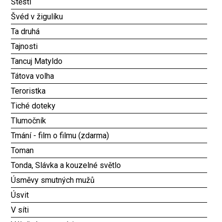
Štěstí
Švéd v žigulíku
Ta druhá
Tajnosti
Tancuj Matyldo
Tátova volha
Teroristka
Tiché doteky
Tlumočník
Tmání - film o filmu (zdarma)
Toman
Tonda, Slávka a kouzelné světlo
Úsměvy smutných mužů
Úsvit
V síti