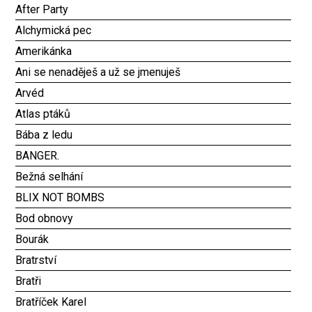
After Party
Alchymická pec
Amerikánka
Ani se nenaděješ a už se jmenuješ
Arvéd
Atlas ptáků
Bába z ledu
BANGER.
Bežná selhání
BLIX NOT BOMBS
Bod obnovy
Bourák
Bratrství
Bratři
Bratříček Karel