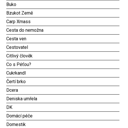
Buko
Bzukot Země
Carp Xmass
Cesta do nemožna
Cesta ven
Cestovatel
Citlivý člověk
Co s Péťou?
Cukrkandl
Čertí brko
Dcera
Deniska umřela
DK
Domácí péče
Domestik