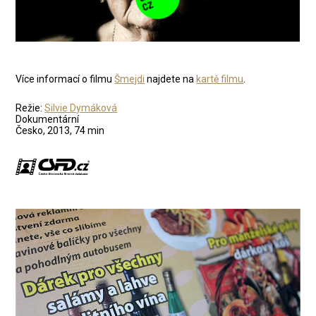
Více informací o filmu
Šmejdi
najdete na
kartě filmu
.
Režie:
Silvie Dymáková
Dokumentární
Česko, 2013, 74 min