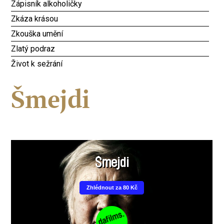
Zápisník alkoholičky
Zkáza krásou
Zkouška umění
Zlatý podraz
Život k sežrání
Šmejdi