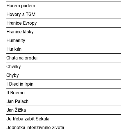
Horem pádem
Hovory s TGM
Hranice Evropy
Hranice lásky
Humanity
Hurikán
Chata na prodej
Chvilky
Chyby
I Died in Irpin
Il Boemo
Jan Palach
Jan Žižka
Je třeba zabít Sekala
Jednotka intenzivního života