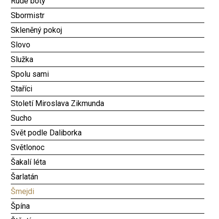
Rudé boty
Sbormistr
Skleněný pokoj
Slovo
Služka
Spolu sami
Staříci
Století Miroslava Zikmunda
Sucho
Svět podle Daliborka
Světlonoc
Šakalí léta
Šarlatán
Šmejdi
Špína