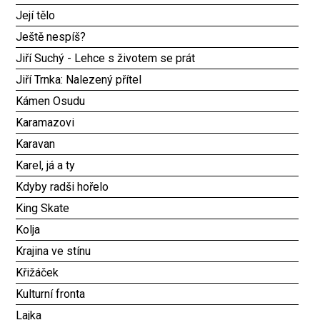
Její tělo
Ještě nespíš?
Jiří Suchý - Lehce s životem se prát
Jiří Trnka: Nalezený přítel
Kámen Osudu
Karamazovi
Karavan
Karel, já a ty
Kdyby radši hořelo
King Skate
Kolja
Krajina ve stínu
Křižáček
Kulturní fronta
Lajka