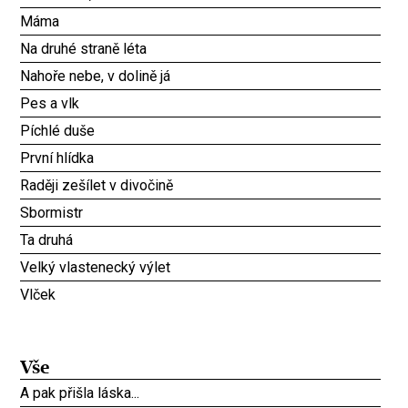
Máma
Na druhé straně léta
Nahoře nebe, v dolině já
Pes a vlk
Píchlé duše
První hlídka
Raději zešílet v divočině
Sbormistr
Ta druhá
Velký vlastenecký výlet
Vlček
Vše
A pak přišla láska...