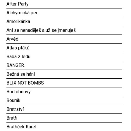
After Party
Alchymická pec
Amerikánka
Ani se nenaděješ a už se jmenuješ
Arvéd
Atlas ptáků
Bába z ledu
BANGER.
Bežná selhání
BLIX NOT BOMBS
Bod obnovy
Bourák
Bratrství
Bratři
Bratříček Karel