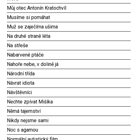
Můj otec Antonín Kratochvíl
Musíme si pomáhat
Muž se zaječíma ušima
Na druhé straně léta
Na střeše
Nabarvené ptáče
Nahoře nebe, v dolině já
Národní třída
Návrat idiota
Návštěvníci
Nechte zpívat Mišíka
Němá tajemství
Nikdy nejsme sami
Noc s agamou
Normální autistický film