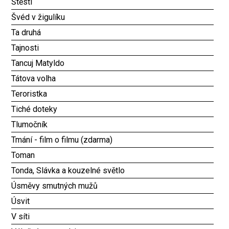
Štěstí
Švéd v žigulíku
Ta druhá
Tajnosti
Tancuj Matyldo
Tátova volha
Teroristka
Tiché doteky
Tlumočník
Tmání - film o filmu (zdarma)
Toman
Tonda, Slávka a kouzelné světlo
Úsměvy smutných mužů
Úsvit
V síti