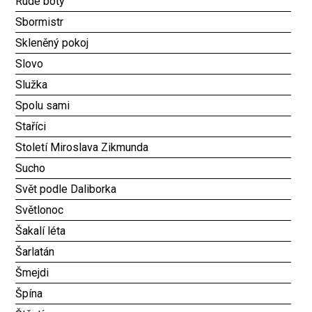
Rudé boty
Sbormistr
Skleněný pokoj
Slovo
Služka
Spolu sami
Staříci
Století Miroslava Zikmunda
Sucho
Svět podle Daliborka
Světlonoc
Šakalí léta
Šarlatán
Šmejdi
Špína