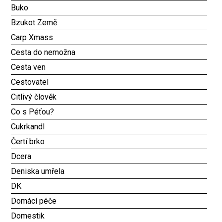
Buko
Bzukot Země
Carp Xmass
Cesta do nemožna
Cesta ven
Cestovatel
Citlivý člověk
Co s Péťou?
Cukrkandl
Čertí brko
Dcera
Deniska umřela
DK
Domácí péče
Domestik