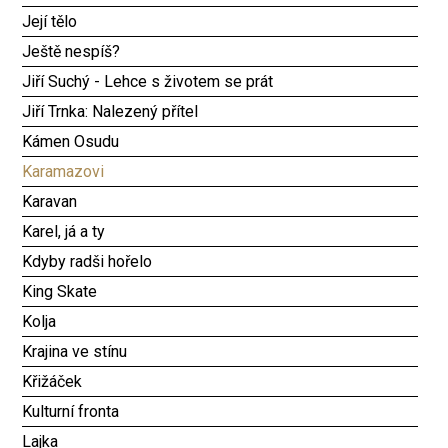
Její tělo
Ještě nespíš?
Jiří Suchý - Lehce s životem se prát
Jiří Trnka: Nalezený přítel
Kámen Osudu
Karamazovi
Karavan
Karel, já a ty
Kdyby radši hořelo
King Skate
Kolja
Krajina ve stínu
Křižáček
Kulturní fronta
Lajka