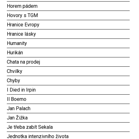
Horem pádem
Hovory s TGM
Hranice Evropy
Hranice lásky
Humanity
Hurikán
Chata na prodej
Chvilky
Chyby
I Died in Irpin
Il Boemo
Jan Palach
Jan Žižka
Je třeba zabít Sekala
Jednotka intenzivního života