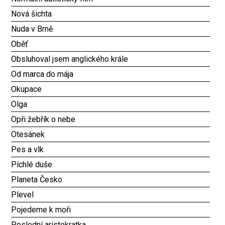
Nová šichta
Nuda v Brně
Oběť
Obsluhoval jsem anglického krále
Od marca do mája
Okupace
Olga
Opři žebřík o nebe
Otesánek
Pes a vlk
Píchlé duše
Planeta Česko
Plevel
Pojedeme k moři
Poslední aristokratka