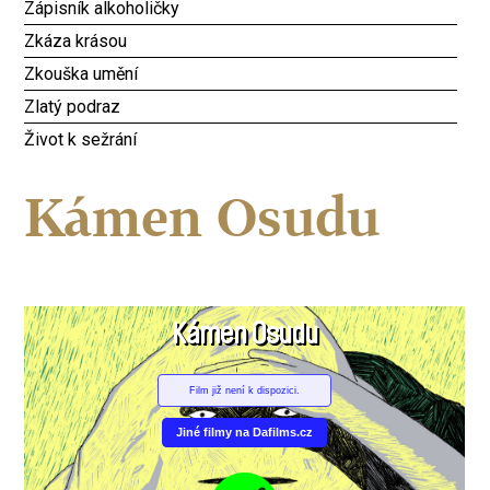
Zápisník alkoholičky
Zkáza krásou
Zkouška umění
Zlatý podraz
Život k sežrání
Kámen Osudu