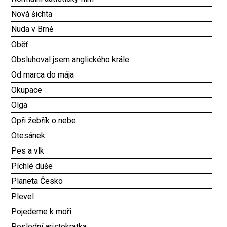
Nová šichta
Nuda v Brně
Oběť
Obsluhoval jsem anglického krále
Od marca do mája
Okupace
Olga
Opři žebřík o nebe
Otesánek
Pes a vlk
Píchlé duše
Planeta Česko
Plevel
Pojedeme k moři
Poslední aristokratka