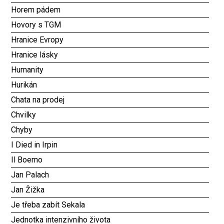
Horem pádem
Hovory s TGM
Hranice Evropy
Hranice lásky
Humanity
Hurikán
Chata na prodej
Chvilky
Chyby
I Died in Irpin
Il Boemo
Jan Palach
Jan Žižka
Je třeba zabít Sekala
Jednotka intenzivního života