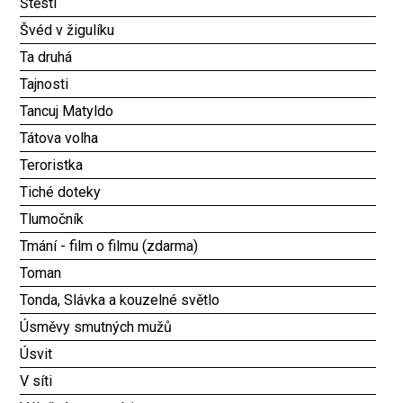
Štěstí
Švéd v žigulíku
Ta druhá
Tajnosti
Tancuj Matyldo
Tátova volha
Teroristka
Tiché doteky
Tlumočník
Tmání - film o filmu (zdarma)
Toman
Tonda, Slávka a kouzelné světlo
Úsměvy smutných mužů
Úsvit
V síti