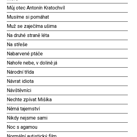
Můj otec Antonín Kratochvíl
Musíme si pomáhat
Muž se zaječíma ušima
Na druhé straně léta
Na střeše
Nabarvené ptáče
Nahoře nebe, v dolině já
Národní třída
Návrat idiota
Návštěvníci
Nechte zpívat Mišíka
Němá tajemství
Nikdy nejsme sami
Noc s agamou
Normální autistický film