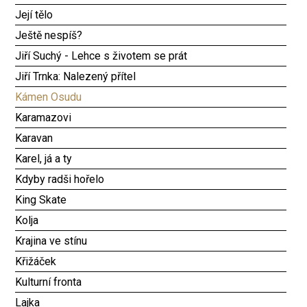
Její tělo
Ještě nespíš?
Jiří Suchý - Lehce s životem se prát
Jiří Trnka: Nalezený přítel
Kámen Osudu
Karamazovi
Karavan
Karel, já a ty
Kdyby radši hořelo
King Skate
Kolja
Krajina ve stínu
Křižáček
Kulturní fronta
Lajka