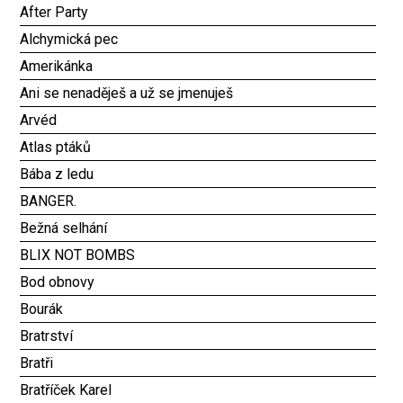
After Party
Alchymická pec
Amerikánka
Ani se nenaděješ a už se jmenuješ
Arvéd
Atlas ptáků
Bába z ledu
BANGER.
Bežná selhání
BLIX NOT BOMBS
Bod obnovy
Bourák
Bratrství
Bratři
Bratříček Karel