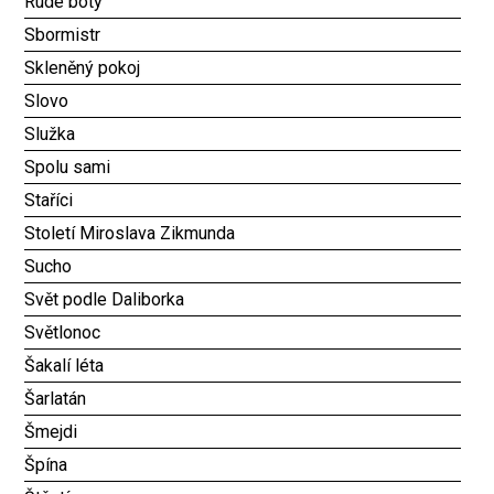
Rudé boty
Sbormistr
Skleněný pokoj
Slovo
Služka
Spolu sami
Staříci
Století Miroslava Zikmunda
Sucho
Svět podle Daliborka
Světlonoc
Šakalí léta
Šarlatán
Šmejdi
Špína