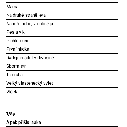
Máma
Na druhé straně léta
Nahoře nebe, v dolině já
Pes a vlk
Píchlé duše
První hlídka
Raději zešílet v divočině
Sbormistr
Ta druhá
Velký vlastenecký výlet
Vlček
Vše
A pak přišla láska...