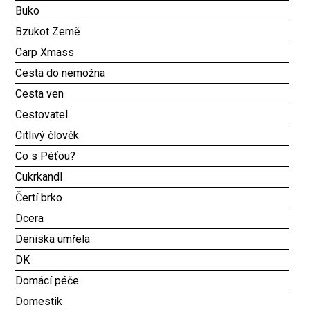
Buko
Bzukot Země
Carp Xmass
Cesta do nemožna
Cesta ven
Cestovatel
Citlivý člověk
Co s Péťou?
Cukrkandl
Čertí brko
Dcera
Deniska umřela
DK
Domácí péče
Domestik