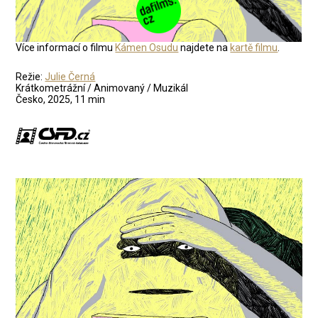
Více informací o filmu
Kámen Osudu
najdete na
kartě filmu
.
Režie:
Julie Černá
Krátkometrážní / Animovaný / Muzikál
Česko, 2025, 11 min