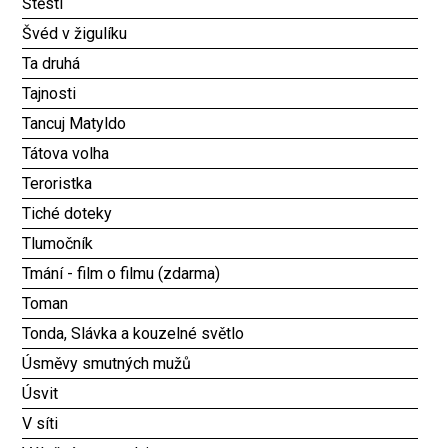
Štěstí
Švéd v žigulíku
Ta druhá
Tajnosti
Tancuj Matyldo
Tátova volha
Teroristka
Tiché doteky
Tlumočník
Tmání - film o filmu (zdarma)
Toman
Tonda, Slávka a kouzelné světlo
Úsměvy smutných mužů
Úsvit
V síti