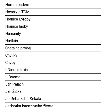
Horem pádem
Hovory s TGM
Hranice Evropy
Hranice lásky
Humanity
Hurikán
Chata na prodej
Chvilky
Chyby
I Died in Irpin
Il Boemo
Jan Palach
Jan Žižka
Je třeba zabít Sekala
Jednotka intenzivního života