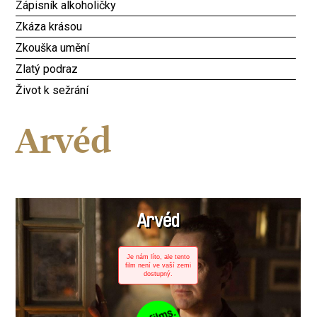
Zápisník alkoholičky
Zkáza krásou
Zkouška umění
Zlatý podraz
Život k sežrání
Arvéd