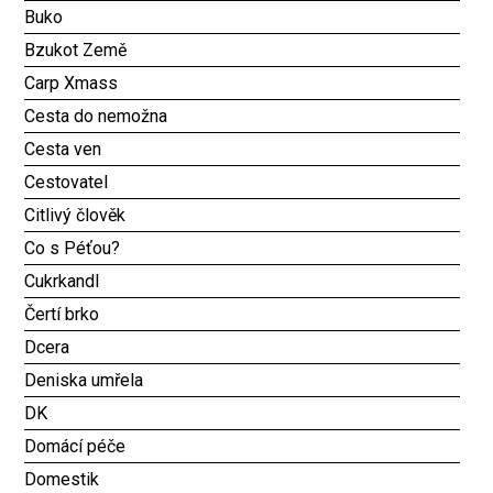
Buko
Bzukot Země
Carp Xmass
Cesta do nemožna
Cesta ven
Cestovatel
Citlivý člověk
Co s Péťou?
Cukrkandl
Čertí brko
Dcera
Deniska umřela
DK
Domácí péče
Domestik