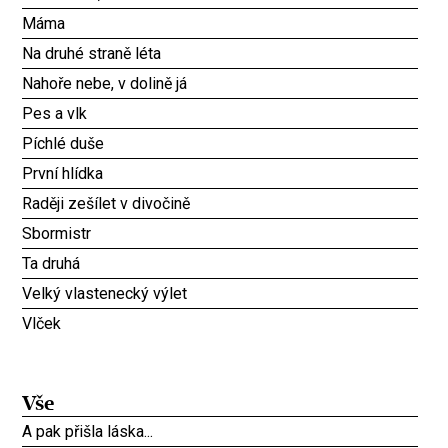
Máma
Na druhé straně léta
Nahoře nebe, v dolině já
Pes a vlk
Píchlé duše
První hlídka
Raději zešílet v divočině
Sbormistr
Ta druhá
Velký vlastenecký výlet
Vlček
Vše
A pak přišla láska...