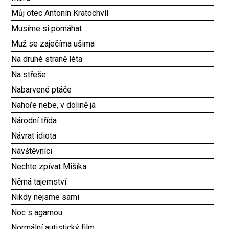
Můj otec Antonín Kratochvíl
Musíme si pomáhat
Muž se zaječíma ušima
Na druhé straně léta
Na střeše
Nabarvené ptáče
Nahoře nebe, v dolině já
Národní třída
Návrat idiota
Návštěvníci
Nechte zpívat Mišíka
Němá tajemství
Nikdy nejsme sami
Noc s agamou
Normální autistický film