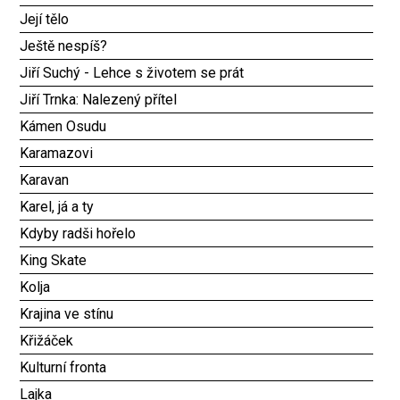
Její tělo
Ještě nespíš?
Jiří Suchý - Lehce s životem se prát
Jiří Trnka: Nalezený přítel
Kámen Osudu
Karamazovi
Karavan
Karel, já a ty
Kdyby radši hořelo
King Skate
Kolja
Krajina ve stínu
Křižáček
Kulturní fronta
Lajka