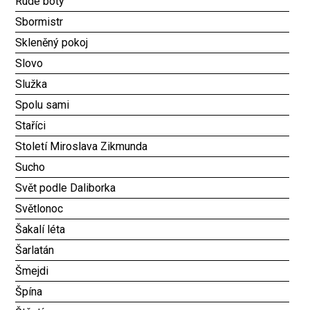
Rudé boty
Sbormistr
Skleněný pokoj
Slovo
Služka
Spolu sami
Staříci
Století Miroslava Zikmunda
Sucho
Svět podle Daliborka
Světlonoc
Šakalí léta
Šarlatán
Šmejdi
Špína