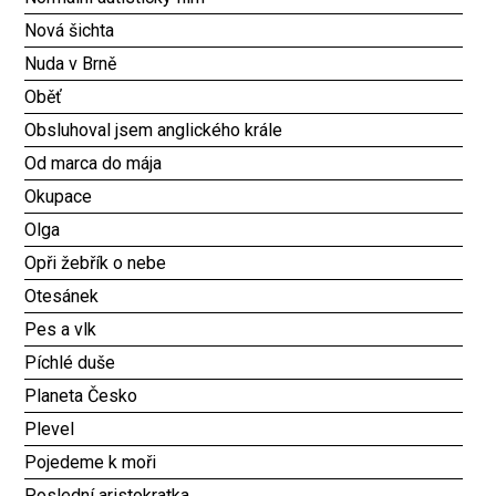
Nová šichta
Nuda v Brně
Oběť
Obsluhoval jsem anglického krále
Od marca do mája
Okupace
Olga
Opři žebřík o nebe
Otesánek
Pes a vlk
Píchlé duše
Planeta Česko
Plevel
Pojedeme k moři
Poslední aristokratka