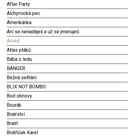
After Party
Alchymická pec
Amerikánka
Ani se nenaděješ a už se jmenuješ
Arvéd
Atlas ptáků
Bába z ledu
BANGER.
Bežná selhání
BLIX NOT BOMBS
Bod obnovy
Bourák
Bratrství
Bratři
Bratříček Karel