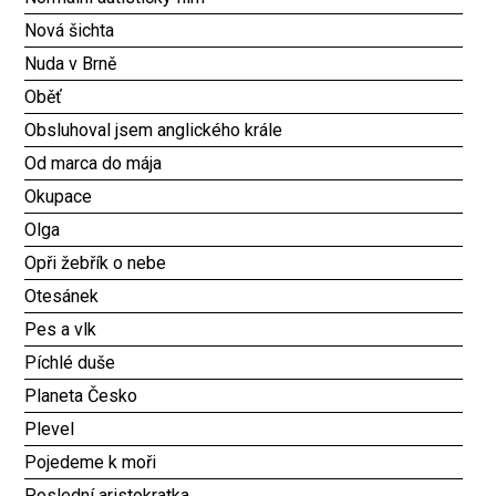
Nová šichta
Nuda v Brně
Oběť
Obsluhoval jsem anglického krále
Od marca do mája
Okupace
Olga
Opři žebřík o nebe
Otesánek
Pes a vlk
Píchlé duše
Planeta Česko
Plevel
Pojedeme k moři
Poslední aristokratka