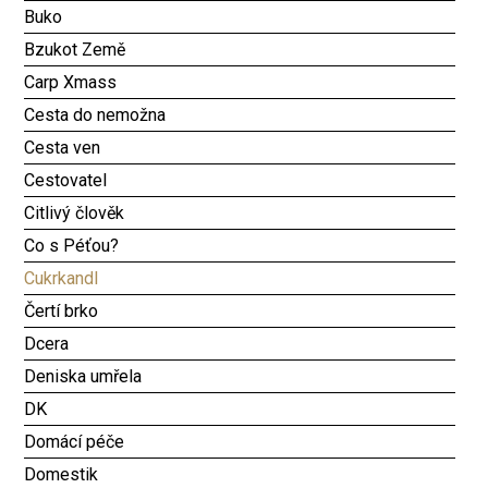
Buko
Bzukot Země
Carp Xmass
Cesta do nemožna
Cesta ven
Cestovatel
Citlivý člověk
Co s Péťou?
Cukrkandl
Čertí brko
Dcera
Deniska umřela
DK
Domácí péče
Domestik