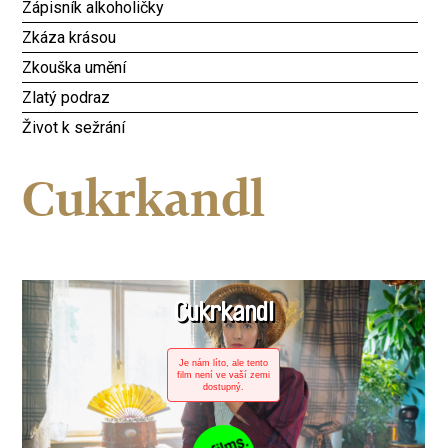
Zápisník alkoholičky
Zkáza krásou
Zkouška umění
Zlatý podraz
Život k sežrání
Cukrkandl