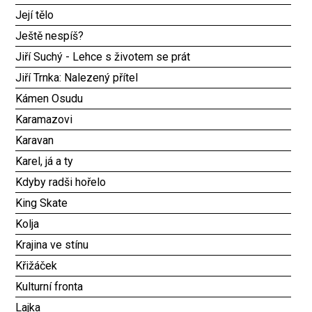
Její tělo
Ještě nespíš?
Jiří Suchý - Lehce s životem se prát
Jiří Trnka: Nalezený přítel
Kámen Osudu
Karamazovi
Karavan
Karel, já a ty
Kdyby radši hořelo
King Skate
Kolja
Krajina ve stínu
Křižáček
Kulturní fronta
Lajka