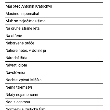
Můj otec Antonín Kratochvíl
Musíme si pomáhat
Muž se zaječíma ušima
Na druhé straně léta
Na střeše
Nabarvené ptáče
Nahoře nebe, v dolině já
Národní třída
Návrat idiota
Návštěvníci
Nechte zpívat Mišíka
Němá tajemství
Nikdy nejsme sami
Noc s agamou
Normální autistický film