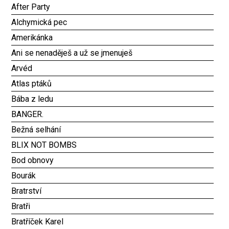
After Party
Alchymická pec
Amerikánka
Ani se nenaděješ a už se jmenuješ
Arvéd
Atlas ptáků
Bába z ledu
BANGER.
Bežná selhání
BLIX NOT BOMBS
Bod obnovy
Bourák
Bratrství
Bratři
Bratříček Karel