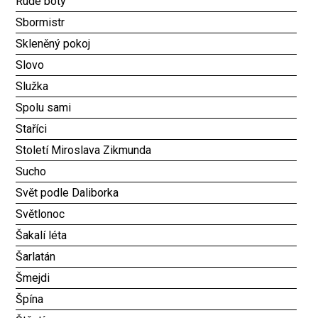
Rudé boty
Sbormistr
Skleněný pokoj
Slovo
Služka
Spolu sami
Staříci
Století Miroslava Zikmunda
Sucho
Svět podle Daliborka
Světlonoc
Šakalí léta
Šarlatán
Šmejdi
Špína