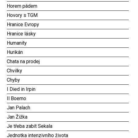
Horem pádem
Hovory s TGM
Hranice Evropy
Hranice lásky
Humanity
Hurikán
Chata na prodej
Chvilky
Chyby
I Died in Irpin
Il Boemo
Jan Palach
Jan Žižka
Je třeba zabít Sekala
Jednotka intenzivního života