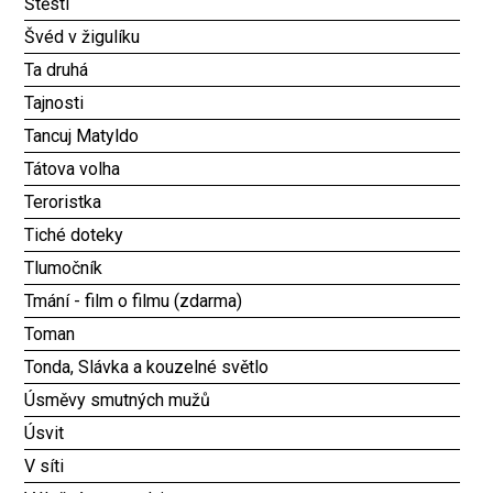
Štěstí
Švéd v žigulíku
Ta druhá
Tajnosti
Tancuj Matyldo
Tátova volha
Teroristka
Tiché doteky
Tlumočník
Tmání - film o filmu (zdarma)
Toman
Tonda, Slávka a kouzelné světlo
Úsměvy smutných mužů
Úsvit
V síti