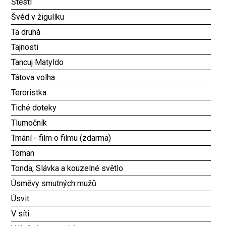
Štěstí
Švéd v žigulíku
Ta druhá
Tajnosti
Tancuj Matyldo
Tátova volha
Teroristka
Tiché doteky
Tlumočník
Tmání - film o filmu (zdarma)
Toman
Tonda, Slávka a kouzelné světlo
Úsměvy smutných mužů
Úsvit
V síti