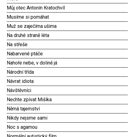
Můj otec Antonín Kratochvíl
Musíme si pomáhat
Muž se zaječíma ušima
Na druhé straně léta
Na střeše
Nabarvené ptáče
Nahoře nebe, v dolině já
Národní třída
Návrat idiota
Návštěvníci
Nechte zpívat Mišíka
Němá tajemství
Nikdy nejsme sami
Noc s agamou
Normální autistický film