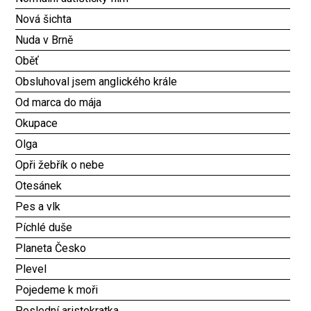
Nová šichta
Nuda v Brně
Oběť
Obsluhoval jsem anglického krále
Od marca do mája
Okupace
Olga
Opři žebřík o nebe
Otesánek
Pes a vlk
Píchlé duše
Planeta Česko
Plevel
Pojedeme k moři
Poslední aristokratka