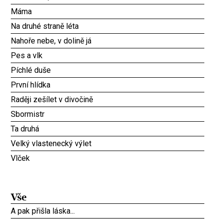
Máma
Na druhé straně léta
Nahoře nebe, v dolině já
Pes a vlk
Píchlé duše
První hlídka
Raději zešílet v divočině
Sbormistr
Ta druhá
Velký vlastenecký výlet
Vlček
Vše
A pak přišla láska...