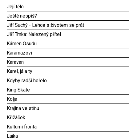
Její tělo
Ještě nespíš?
Jiří Suchý - Lehce s životem se prát
Jiří Trnka: Nalezený přítel
Kámen Osudu
Karamazovi
Karavan
Karel, já a ty
Kdyby radši hořelo
King Skate
Kolja
Krajina ve stínu
Křižáček
Kulturní fronta
Lajka