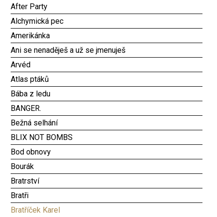
After Party
Alchymická pec
Amerikánka
Ani se nenaděješ a už se jmenuješ
Arvéd
Atlas ptáků
Bába z ledu
BANGER.
Bežná selhání
BLIX NOT BOMBS
Bod obnovy
Bourák
Bratrství
Bratři
Bratříček Karel