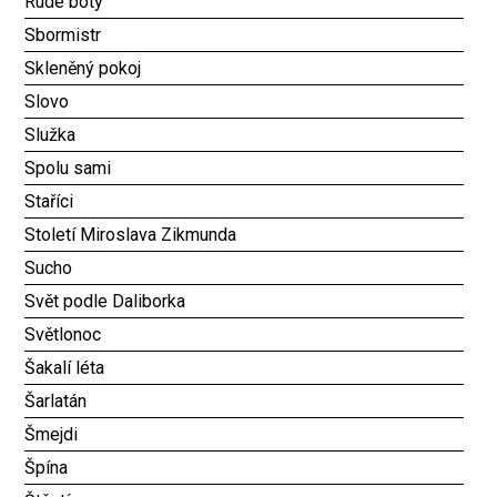
Rudé boty
Sbormistr
Skleněný pokoj
Slovo
Služka
Spolu sami
Staříci
Století Miroslava Zikmunda
Sucho
Svět podle Daliborka
Světlonoc
Šakalí léta
Šarlatán
Šmejdi
Špína