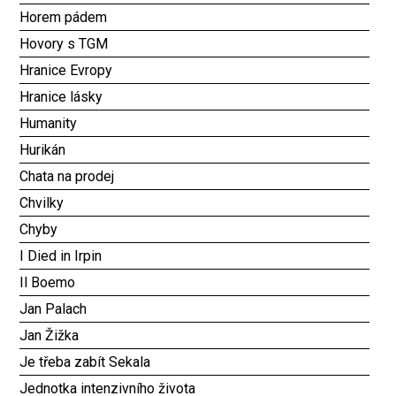
Horem pádem
Hovory s TGM
Hranice Evropy
Hranice lásky
Humanity
Hurikán
Chata na prodej
Chvilky
Chyby
I Died in Irpin
Il Boemo
Jan Palach
Jan Žižka
Je třeba zabít Sekala
Jednotka intenzivního života