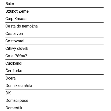
Buko
Bzukot Země
Carp Xmass
Cesta do nemožna
Cesta ven
Cestovatel
Citlivý člověk
Co s Péťou?
Cukrkandl
Čertí brko
Dcera
Deniska umřela
DK
Domácí péče
Domestik