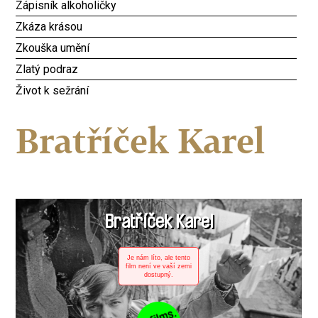
Zápisník alkoholičky
Zkáza krásou
Zkouška umění
Zlatý podraz
Život k sežrání
Bratříček Karel