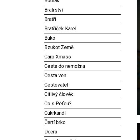
Bourák
Bratrství
Bratři
Bratříček Karel
Buko
Bzukot Země
Carp Xmass
Cesta do nemožna
Cesta ven
Cestovatel
Citlivý člověk
Co s Péťou?
Cukrkandl
Čertí brko
Dcera