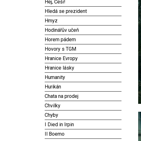
Hej, Češi!
Hledá se prezident
Hmyz
Hodinářův učeň
Horem pádem
Hovory s TGM
Hranice Evropy
Hranice lásky
Humanity
Hurikán
Chata na prodej
Chvilky
Chyby
I Died in Irpin
Il Boemo