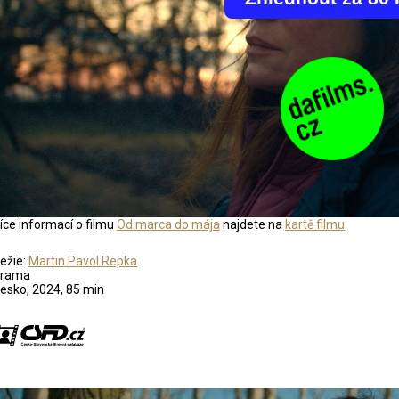
íce informací o filmu
Od marca do mája
najdete na
kartě filmu
.
ežie:
Martin Pavol Repka
rama
esko, 2024, 85 min