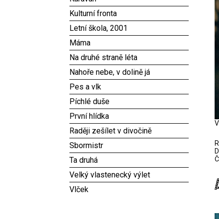
Kulturní fronta
Letní škola, 2001
Máma
Na druhé straně léta
Nahoře nebe, v dolině já
Pes a vlk
Píchlé duše
První hlídka
V
Raději zešílet v divočině
R
Sbormistr
D
Č
Ta druhá
Velký vlastenecký výlet
Vlček