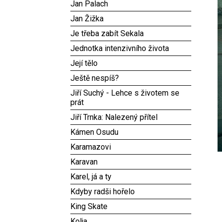
Jan Palach
Jan Žižka
Je třeba zabít Sekala
Jednotka intenzivního života
Její tělo
Ještě nespíš?
Jiří Suchý - Lehce s životem se
prát
Jiří Trnka: Nalezený přítel
Kámen Osudu
Karamazovi
Karavan
Karel, já a ty
Kdyby radši hořelo
King Skate
Kolja