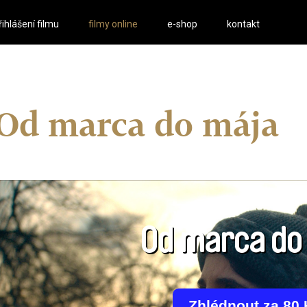
řihlášení filmu
filmy online
e-shop
kontakt
Od marca do mája