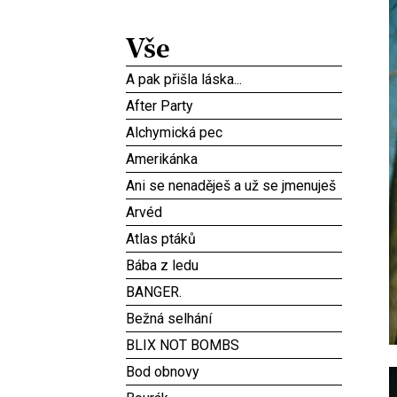
Vše
A pak přišla láska...
After Party
Alchymická pec
Amerikánka
Ani se nenaděješ a už se jmenuješ
Arvéd
Atlas ptáků
Bába z ledu
BANGER.
Bežná selhání
BLIX NOT BOMBS
Bod obnovy