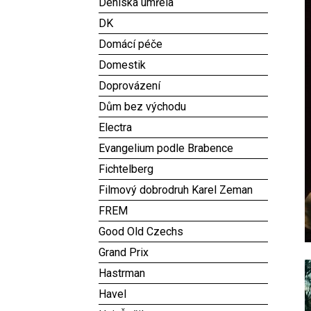
Deniska umřela
DK
Domácí péče
Domestik
Doprovázení
Dům bez východu
Electra
Evangelium podle Brabence
Fichtelberg
Filmový dobrodruh Karel Zeman
FREM
Good Old Czechs
Grand Prix
Hastrman
Havel