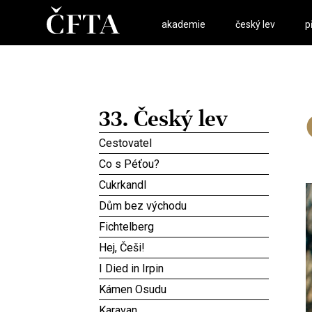
akademie
český lev
p
33. Český lev
Cestovatel
Co s Péťou?
Cukrkandl
Dům bez východu
Fichtelberg
Hej, Češi!
I Died in Irpin
Kámen Osudu
Karavan