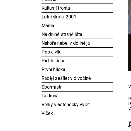
Kulturní fronta
Letní škola, 2001
Máma
Na druhé straně léta
Nahoře nebe, v dolině já
Pes a vlk
Píchlé duše
První hlídka
Raději zešílet v divočině
Sbormistr
V
Ta druhá
R
D
Velký vlastenecký výlet
Č
Vlček