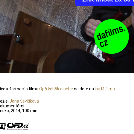
íce informací o filmu
Opři žebřík o nebe
najdete na
kartě filmu
.
ežie:
Jana Ševčíková
okumentární
esko, 2014, 100 min