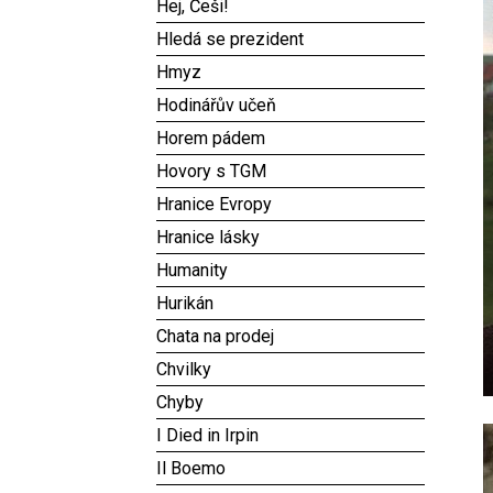
Hej, Češi!
Hledá se prezident
Hmyz
Hodinářův učeň
Horem pádem
Hovory s TGM
Hranice Evropy
Hranice lásky
Humanity
Hurikán
Chata na prodej
Chvilky
Chyby
I Died in Irpin
Il Boemo