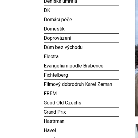
Deniska umřela
DK
Domácí péče
Domestik
Doprovázení
Dům bez východu
Electra
Evangelium podle Brabence
Fichtelberg
Filmový dobrodruh Karel Zeman
FREM
Good Old Czechs
Grand Prix
Hastrman
Havel