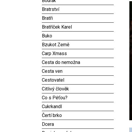
Bourák
Bratrství
Bratři
Bratříček Karel
Buko
Bzukot Země
Carp Xmass
Cesta do nemožna
Cesta ven
Cestovatel
Citlivý člověk
Co s Péťou?
Cukrkandl
Čertí brko
Dcera