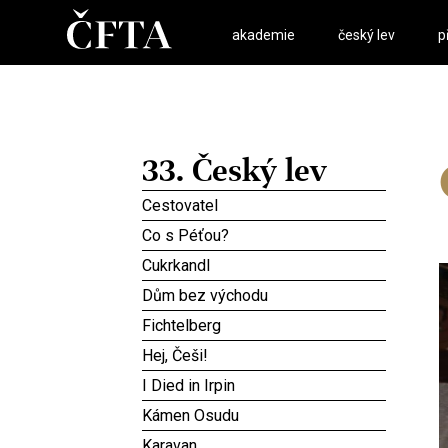
akademie
český lev
p
33. Český lev
Cestovatel
Co s Péťou?
Cukrkandl
Dům bez východu
Fichtelberg
Hej, Češi!
I Died in Irpin
Kámen Osudu
Karavan