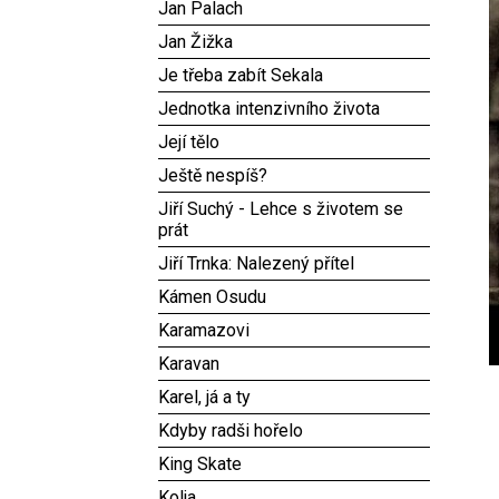
Jan Palach
Jan Žižka
Je třeba zabít Sekala
Jednotka intenzivního života
Její tělo
Ještě nespíš?
Jiří Suchý - Lehce s životem se
prát
Jiří Trnka: Nalezený přítel
Kámen Osudu
Karamazovi
Karavan
Karel, já a ty
Kdyby radši hořelo
King Skate
Kolja