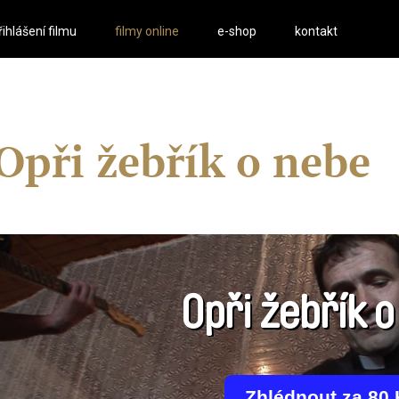
řihlášení filmu
filmy online
e-shop
kontakt
Opři žebřík o nebe