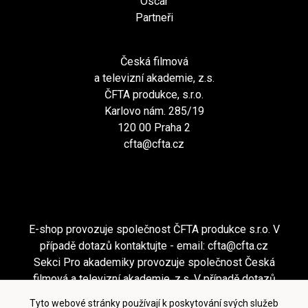
Oscar
Partneři
Česká filmová
a televizní akademie, z.s.
ČFTA produkce, s.r.o.
Karlovo nám. 285/19
120 00 Praha 2
cfta@cfta.cz
E-shop provozuje společnost ČFTA produkce s.r.o. V
případě dotazů kontaktujte - email:
cfta@cfta.cz
Sekci Pro akademiky provozuje společnost Česká
filmová a televizní akademie, z.s. V případě dotazů
kontaktujte - email:
cfta@cfta.cz
Tyto webové stránky používají k poskytování svých služeb