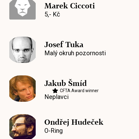
Marek Ciccoti
5,- Kč
Josef Tuka
Malý okruh pozornosti
Jakub Šmíd
CFTA Award winner
Neplavci
Ondřej Hudeček
O-Ring