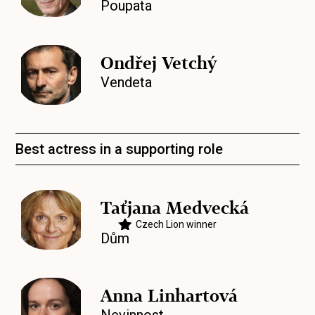
Poupata
Ondřej Vetchý
Vendeta
Best actress in a supporting role
Taťjana Medvecká
Czech Lion winner
Dům
Anna Linhartová