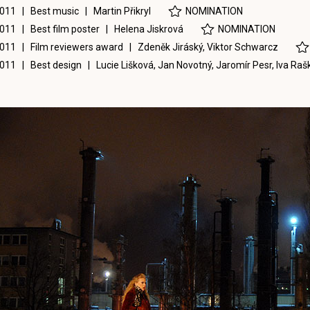
011 | Best music |
Martin Přikryl
NOMINATION
011 | Best film poster |
Helena Jiskrová
NOMINATION
011 | Film reviewers award |
Zdeněk Jiráský
,
Viktor Schwarcz
011 | Best design |
Lucie Lišková
,
Jan Novotný
,
Jaromír Pesr
,
Iva Raš