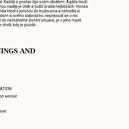
ě. Každá z postav žije svým ideálem. Agáta touží
u naději je útěk a tudíž zrada nejbližších. Honza
amila hledí s jistotou do budoucna a nehodlá si
ědom si svého slabošství, nepokouší se o nic.
do neřešitelné životní situace, je v jeho mysli
hvíli, kdy je pozdě...
NINGS AND
ATION
on winner
nner