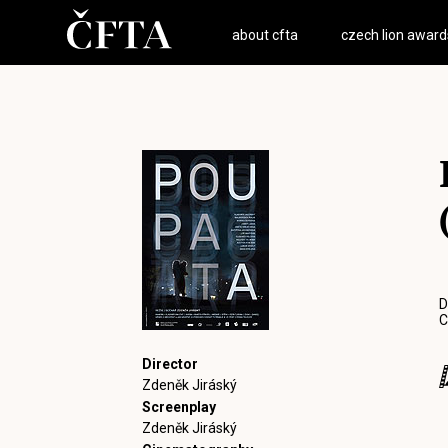
about cfta
czech lion award
D
C
Director
Zdeněk Jiráský
Screenplay
Zdeněk Jiráský