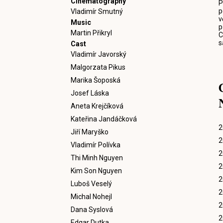
Cinematography
P
p
Vladimír Smutný
v
Music
p
Martin Přikryl
C
s
Cast
Vladimír Javorský
Malgorzata Pikus
Marika Šoposká
Josef Láska
Aneta Krejčíková
Kateřina Jandáčková
2
Jiří Maryško
2
Vladimír Polívka
2
Thi Minh Nguyen
2
Kim Son Nguyen
2
Luboš Veselý
2
Michal Nohejl
2
Dana Syslová
2
Edgar Dutka