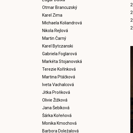
2
Otmar Brancuzský
2
Karel Zima
2
Michaela Koliandrová
2
Nikola Rejlová
Martin Čarný
Karel Bytczanski
Gabriela Foglarová
Markéta Stojanovská
Terezie Kořínková
Martina Ptáčková
Iveta Vachalcová
Jitka Proňková
Olivie Žižková
Jana Šebíková
Šárka Kořeňová
Monika Kmochová
Barbora Doležalová