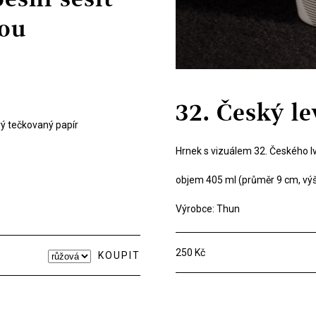
kou
32. Český le
vý tečkovaný papír
Hrnek s vizuálem 32. Českého l
objem 405 ml (průměr 9 cm, výš
Výrobce: Thun
250 Kč
KOUPIT