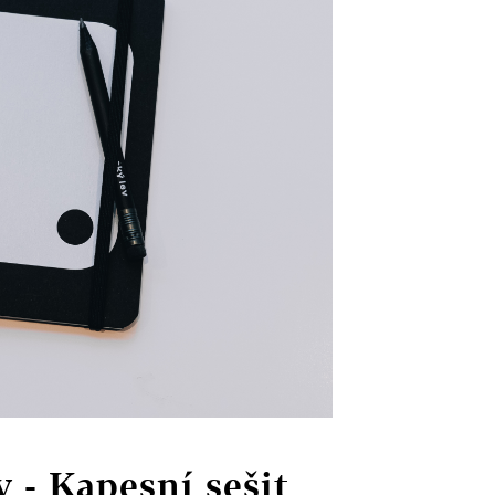
v - Kapesní sešit