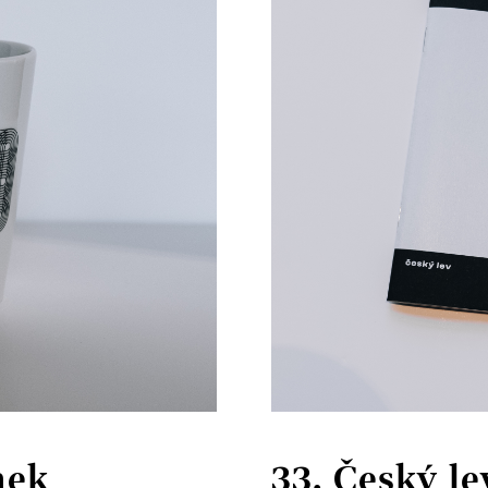
nek
33. Český le