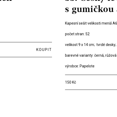
s gumičkou 
Kapesní sešit velikosti menší A6
počet stran: 52
velikost 9 x 14 cm; tvrdé desky
KOUPIT
barevné varianty: černá, růžová
výrobce: Papelote
150 Kč