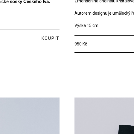
Zmenšenina originálu křišťálov
nické
sošky Českého lva.
Autorem designu je umělecký řed
Výška 15 cm.
KOUPIT
950 Kč