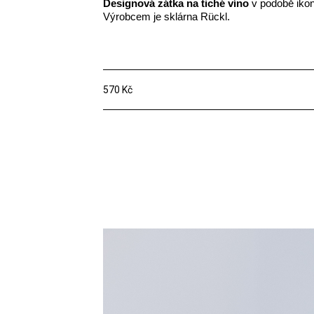
Designová zátka na tiché víno
v podobě iko
Výrobcem je sklárna Rückl.
570 Kč