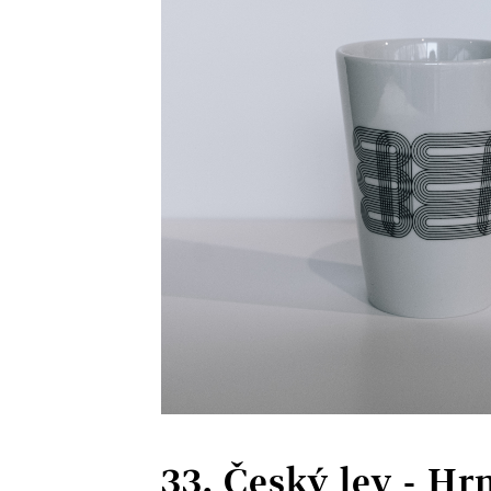
33. Český lev - Hr