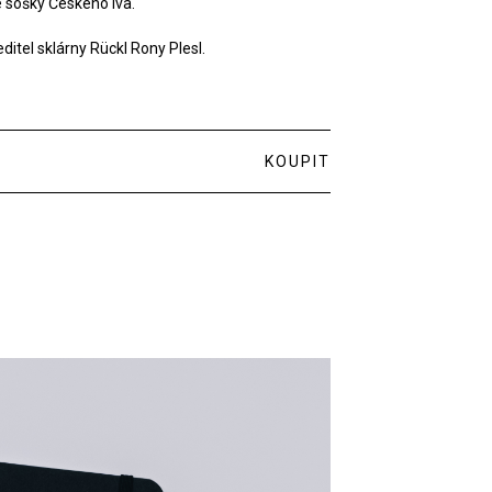
é sošky Českého lva.
itel sklárny Rückl Rony Plesl.
KOUPIT