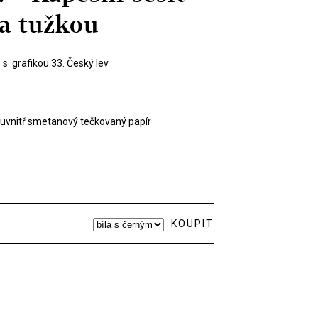
a tužkou
 s grafikou 33. Český lev
; uvnitř smetanový tečkovaný papír
KOUPIT