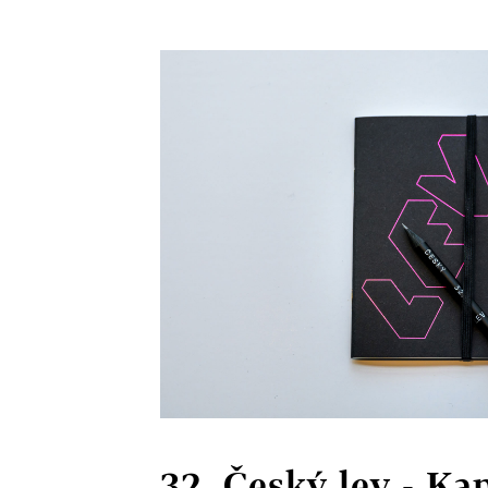
32. Český lev - Ka