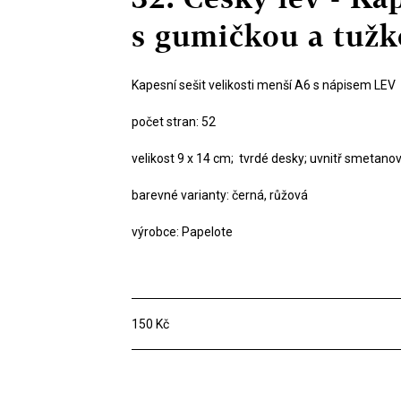
s gumičkou a tuž
Kapesní sešit velikosti menší A6 s nápisem LEV
počet stran: 52
velikost 9 x 14 cm; tvrdé desky; uvnitř smetano
barevné varianty: černá, růžová
výrobce: Papelote
150 Kč