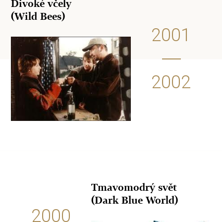
Divoké včely
(Wild Bees)
2001
2002
Tmavomodrý svět
(Dark Blue World)
2000