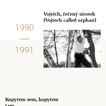
Vojtěch, řečený sirotek
(Vojtech called orphan)
1990
1991
Kopytem sem, kopytem
tam