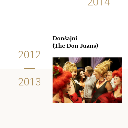
2014
Donšajni
(The Don Juans)
2012
2013