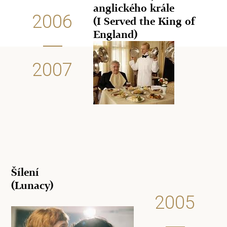
anglického krále
2006
(I Served the King of
England)
2007
Šílení
(Lunacy)
2005