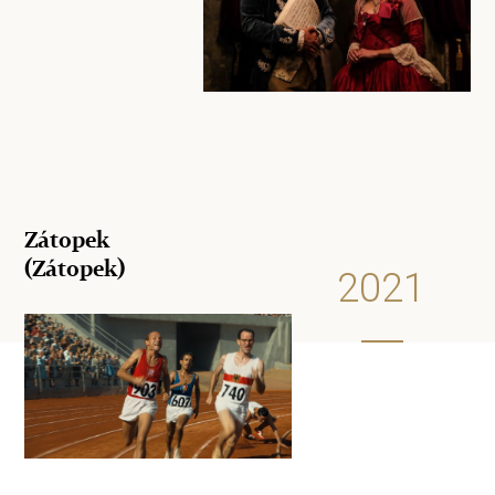
Zátopek
(Zátopek)
2021