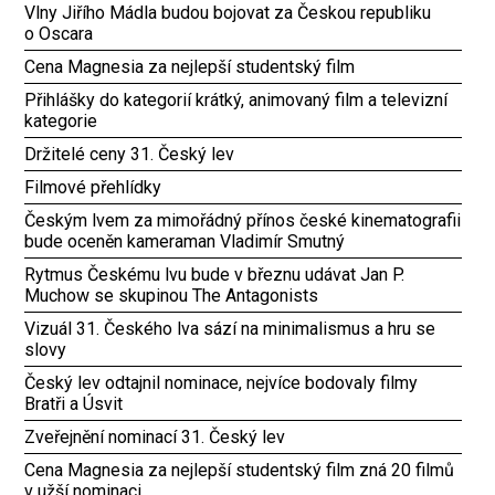
Vlny Jiřího Mádla budou bojovat za Českou republiku
o Oscara
Cena Magnesia za nejlepší studentský film
Přihlášky do kategorií krátký, animovaný film a televizní
kategorie
Držitelé ceny 31. Český lev
Filmové přehlídky
Českým lvem za mimořádný přínos české kinematografii
bude oceněn kameraman Vladimír Smutný
Rytmus Českému lvu bude v březnu udávat Jan P.
Muchow se skupinou The Antagonists
Vizuál 31. Českého lva sází na minimalismus a hru se
slovy
Český lev odtajnil nominace, nejvíce bodovaly filmy
Bratři a Úsvit
Zveřejnění nominací 31. Český lev
Cena Magnesia za nejlepší studentský film zná 20 filmů
v užší nominaci