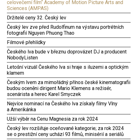
celovečerní film“ Academy of Motion Picture Arts and
Sciences (AMPAS)
Držitelé ceny 32. Český lev
Český lev zve před Rudolfinum na výstavu portrétních
fotografií Nguyen Phuong Thao
Filmové přehlídky
Českého lva bude v březnu doprovázet DJ a producent
NobodyListen
Letošní vizuál Českého lva si hraje s iluzemi a optickým
klamem
Českým lvem za mimořádný přínos české kinematografii
budou oceněni dirigent Mario Klemens a režisér,
scenárista a herec Karel Smyczek
Nejvíce nominací na Českého lva získaly filmy Vlny
a Amerikánka
Užší výběr na Cenu Magnesia za rok 2024
Český lev rozšiřuje oceňované kategorie; za rok 2024
se o prestižní ceny uchází 93 filmů, minisérií a seriálů