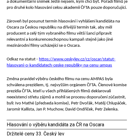
a dokumentární snímek Ještě nejsem, kým chci být. Pořadí filmů je
pro druhé kolo hlasování celou akademií ČFTA pouze doporučující.
Zároveň byl posunut termín hlasování i vyhlášení kandidáta na
Oscara za Českou republiku na dřívější termín tak, aby měl
producent a celý tým vybraného filmu větší šanci připravit
relevantní a konkurenceschopnou kampaň stejně jako jiné
mezinárodní filmy ucházející se o Oscara.
Odkaz na statut -
https://www.ceskylev.cz/cz/oscar/statut-
hlasovani-o-kandidatech-ceske-republiky-na-cenu-ampas
Změna pravidel výběru českého filmu na cenu AMPAS byla
schválena prezídiem, tj. nejvyšším orgánem ČFTA. Členové komise
prezídia ČFTA, kteří u všech přihlášených filmů deklarovali
neexistenci střetu zájmů a mohli se procesu doporučení zúčastnit,
byli: Ivo Mathé (předseda komise), Petr Dvořák, Matěj Chlupáček,
Jaromír Kallista, Jan P. Muchow, David Ondříček, Petr Zelenka.
Hlasování o výběru kandidáta za ČR na Oscara
Držitelé ceny 33. Český lev