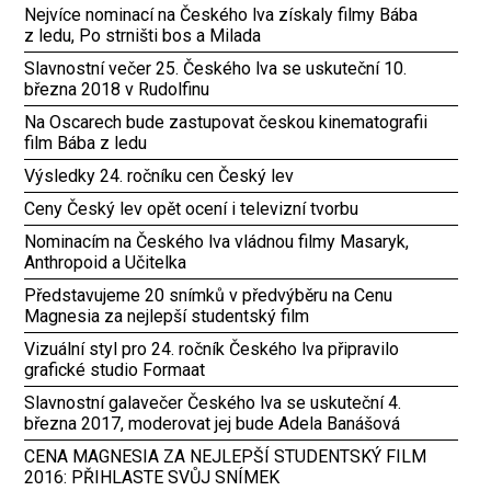
Nejvíce nominací na Českého lva získaly filmy Bába
z ledu, Po strništi bos a Milada
Slavnostní večer 25. Českého lva se uskuteční 10.
března 2018 v Rudolfinu
Na Oscarech bude zastupovat českou kinematografii
film Bába z ledu
Výsledky 24. ročníku cen Český lev
Ceny Český lev opět ocení i televizní tvorbu
Nominacím na Českého lva vládnou filmy Masaryk,
Anthropoid a Učitelka
Představujeme 20 snímků v předvýběru na Cenu
Magnesia za nejlepší studentský film
Vizuální styl pro 24. ročník Českého lva připravilo
grafické studio Formaat
Slavnostní galavečer Českého lva se uskuteční 4.
března 2017, moderovat jej bude Adela Banášová
CENA MAGNESIA ZA NEJLEPŠÍ STUDENTSKÝ FILM
2016: PŘIHLASTE SVŮJ SNÍMEK