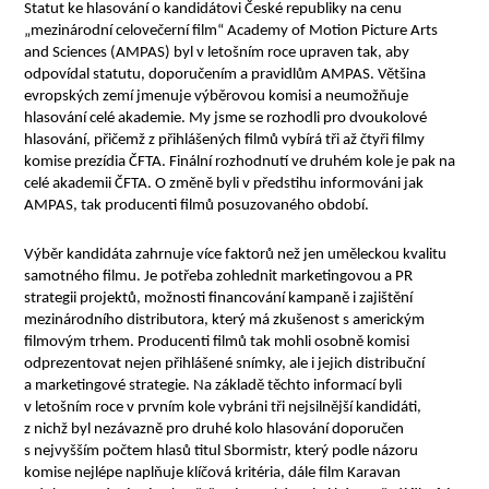
Statut ke hlasování o kandidátovi České republiky na cenu
„mezinárodní celovečerní film“ Academy of Motion Picture Arts
and Sciences (AMPAS) byl v letošním roce upraven tak, aby
odpovídal statutu, doporučením a pravidlům AMPAS. Většina
evropských zemí jmenuje výběrovou komisi a neumožňuje
hlasování celé akademie. My jsme se rozhodli pro dvoukolové
hlasování, přičemž z přihlášených filmů vybírá tři až čtyři filmy
komise prezídia ČFTA. Finální rozhodnutí ve druhém kole je pak na
celé akademii ČFTA. O změně byli v předstihu informováni jak
AMPAS, tak producenti filmů posuzovaného období.
Výběr kandidáta zahrnuje více faktorů než jen uměleckou kvalitu
samotného filmu. Je potřeba zohlednit marketingovou a PR
strategii projektů, možnosti financování kampaně i zajištění
mezinárodního distributora, který má zkušenost s americkým
filmovým trhem. Producenti filmů tak mohli osobně komisi
odprezentovat nejen přihlášené snímky, ale i jejich distribuční
a marketingové strategie. Na základě těchto informací byli
v letošním roce v prvním kole vybráni tři nejsilnější kandidáti,
z nichž byl nezávazně pro druhé kolo hlasování doporučen
s nejvyšším počtem hlasů titul Sbormistr, který podle názoru
komise nejlépe naplňuje klíčová kritéria, dále film Karavan