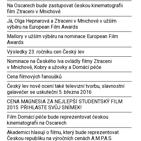
Na Oscarech bude zastupovat českou kinematografii
film Ztraceni v Mnichově
Já, Olga Hepnarová a Ztraceni v Mnichově v užším
výběru na European Film Awards
Mallory v užším výběru na nominace European Film
Awards
Výsledky 23. ročníku cen Český lev
Nominace na Českého lva ovládly filmy Ztraceni
v Mnichově, Kobry a užovky a Domácí péče
Cena filmových fanoušků
Český lev nově ocení také televizní tvorbu, slavnostní
galavečer se uskuteční 5. března 2016
CENA MAGNESIA ZA NEJLEPŠÍ STUDENTSKÝ FILM
2015: PŘIHLASTE SVŮJ SNÍMEK!
Film Domácí péče bude reprezentovat českou
kinematografii na Oscarech
Akademici hlasují o filmu, který bude reprezentovat
Českou republiku na výročních cenách A.M.P.A.S.