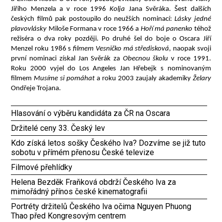
Jiřího Menzela a v roce 1996
Kolja
Jana Svěráka. Šest dalších
českých filmů pak postoupilo do neužších nominací:
Lásky jedné
plavovlásky
Miloše Formana v roce 1966 a
Hoří má panenko
téhož
režiséra o dva roky později. Po druhé šel do boje o Oscara Jiří
Menzel roku 1986 s
filmem Vesničko má středisková
, naopak svoji
první nominaci získal Jan Svěrák za
Obecnou školu
v roce 1991.
Roku 2000 vyjel do Los Angeles Jan Hřebejk s nominovaným
filmem
Musíme si pomáhat
a roku 2003 zaujaly akademiky
Želary
Ondřeje Trojana.
Hlasování o výběru kandidáta za ČR na Oscara
Držitelé ceny 33. Český lev
Kdo získá letos sošky Českého lva? Dozvíme se již tuto
sobotu v přímém přenosu České televize
Filmové přehlídky
Helena Bezděk Fraňková obdrží Českého lva za
mimořádný přínos české kinematografii
Portréty držitelů Českého lva očima Nguyen Phuong
Thao před Kongresovým centrem