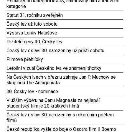
Přihlášky do kategorií krátký, animovaný film a televizní
kategorie
Statut 31. ročníku zveřejněn
Český lev už tuto sobotu
Výstava Lenky Hatašové
Držitelé ceny 30. Český lev
Český lev oslaví 30. narozeniny už příští sobotu
Filmové přehlídky
Letošní vizuál Českého lva ve znamení třicítky
Na Českých lvech v březnu zahraje Jan P. Muchow se
skupinou The Antagonists
30. Český lev - nominace
V užším výběru na Cenu Magnesia za nejlepší
studentský film je 20 krátkých filmů
Český lev oslaví 30. narozeniny s rekordním počtem
filmů
Česká republika vyšle do boje o Oscara film Il Boemo