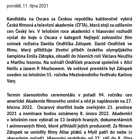
pondělí, 11. října 2021
Kandidáta na Oscara za Českou republiku každoročně vybírá
Česká filmová a televizní akademie (ČFTA), která stojí za udílením
cen Český lev. V letošním roce akademici v hlasování rozhodli
vyslat do boje o Oscara v kategorii
Nejlepší zahraniční film
snímek režiséra Davida Ondříčka
Zátopek
. David Ondříček ve
filmu, který přibližuje životní příběh českého olympijského
šampióna Emila Zátopka, obsadil do hlavních rolí Václava Neužila
a Marthu Issovou. Na scénáři Ondříček pracoval společně s Alicí
Nellis a Janem P. Muchowem. Ve světové premiéře byl Zátopek
uveden na letošním 55. ročníku Mezinárodního festivalu Karlovy
Vary.
Termín slavnostního ceremoniálu v pořadí 94. ročníku cen
americké Akademie filmového umění a věd je naplánován na 27.
března 2022. Oscarový shortlist bude zveřejněn 21. prosince
2021 a nominace budou oznámeny 8. února 2022. Akademici
v letošním roce vybírali ze 13 českých hraných, dokumentárních
i animovaných filmů, které přihlásili jejich producenti. Za filmem
Zátopek se umístily filmy Atlas ptáků a Myši patří do nebe (v
abecedním pořadí). Hlasování probíhalo od 27. září do 8. října