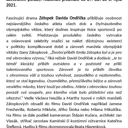
2021.
Fascinující drama
Zátopek
Davida Ondříčka
přibližuje osobnost
nejslavnějšího českého atleta všech dob a čtyřnásobného
olympijského vítěze, který dodnes inspiruje tisíce sportovců po
celém světě. Představuje proslulého českého vytrvalce
a oslavované celebrity snažící se nalézt důstojnou existenci
v politicky komplikované době a zároveň manžela olympijské
vítězky Dany Zátopkové.
„Životní příběh Emila Zátopka byl a je pro
mě obrovskou výzvou,“
říká režisér David Ondříček a dodává:
„Je to
téměř klasický příběh outsidera a v podstatě ne příliš
talentovaného sportovce. Zároveň je to příběh člověka
s ohromnou vůlí a touhou vyhrávat, zarputilého a nezlomného,
který se stal legendou. Osamělého, přemýšlivého běžce a zároveň
veselého mluvky, který touží po obdivu. Atleta s obrovskou touhou
porazit své soupeře, pro kterého však bylo přátelství více než
vítezství.“
Vedle Václava Neužila a Marthy Issové v rolích manželů
Zátopkových obsadil do filmu David Ondříček například Jamese
Frechevilla, Roberta Mikluše, Jiřího Šimka nebo Milana Mikulčíka.
Na filmu se dále podíleli kameraman Štěpán Kučera, architekt Jan
Vlasák, střihač Jarosław Kamiński či kostýmní výtvarnice Kateřina
Štefková. Hudbu k filmu zkomponovala Beata Hlavenková.