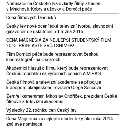
Nominace na Českého lva ovládly filmy Ztraceni
v Mnichově, Kobry a užovky a Domácí péče
Cena filmových fanoušků
Český lev nově ocení také televizní tvorbu, slavnostní
galavečer se uskuteční 5. března 2016
CENA MAGNESIA ZA NEJLEPŠÍ STUDENTSKÝ FILM
2015: PŘIHLASTE SVŮJ SNÍMEK!
Film Domácí péče bude reprezentovat českou
kinematografii na Oscarech
Akademici hlasují o filmu, který bude reprezentovat
Českou republiku na výročních cenách A.M.P.A.S.
Česká filmová a televizní akademie se připojuje
k podpoře ukrajinského režiséra Olega Sencova
Zemřel kameraman Miroslav Ondříček, prezident České
filmové a televizní akademie
Výsledky 22. ročníku cen Český lev
Cena Magnesia za nejlepší studentský film roku 2014
zná své nominace