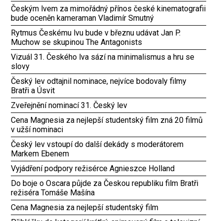
Českým lvem za mimořádný přínos české kinematografii
bude oceněn kameraman Vladimír Smutný
Rytmus Českému lvu bude v březnu udávat Jan P.
Muchow se skupinou The Antagonists
Vizuál 31. Českého lva sází na minimalismus a hru se
slovy
Český lev odtajnil nominace, nejvíce bodovaly filmy
Bratři a Úsvit
Zveřejnění nominací 31. Český lev
Cena Magnesia za nejlepší studentský film zná 20 filmů
v užší nominaci
Český lev vstoupí do další dekády s moderátorem
Markem Ebenem
Vyjádření podpory režisérce Agnieszce Holland
Do boje o Oscara půjde za Českou republiku film Bratři
režiséra Tomáše Mašína
Cena Magnesia za nejlepší studentský film