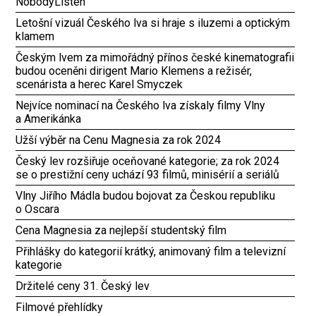
NobodyListen
Letošní vizuál Českého lva si hraje s iluzemi a optickým
klamem
Českým lvem za mimořádný přínos české kinematografii
budou oceněni dirigent Mario Klemens a režisér,
scenárista a herec Karel Smyczek
Nejvíce nominací na Českého lva získaly filmy Vlny
a Amerikánka
Užší výběr na Cenu Magnesia za rok 2024
Český lev rozšiřuje oceňované kategorie; za rok 2024
se o prestižní ceny uchází 93 filmů, minisérií a seriálů
Vlny Jiřího Mádla budou bojovat za Českou republiku
o Oscara
Cena Magnesia za nejlepší studentský film
Přihlášky do kategorií krátký, animovaný film a televizní
kategorie
Držitelé ceny 31. Český lev
Filmové přehlídky