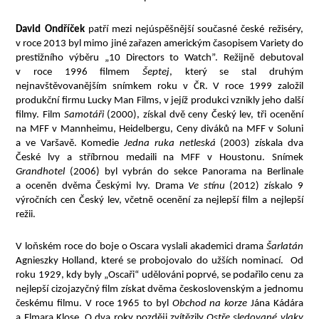
David Ondříček
patří mezi nejúspěšnější současné české režiséry,
v roce 2013 byl mimo jiné zařazen americkým časopisem Variety do
prestižního výběru „10 Directors to Watch”. Režijně debutoval
v roce 1996 filmem
Šeptej
, který se stal druhým
nejnavštěvovanějším snímkem roku v ČR. V roce 1999 založil
produkční firmu Lucky Man Films, v jejíž produkci vznikly jeho další
filmy. Film
Samotáři
(2000), získal dvě ceny Český lev, tři ocenění
na MFF v Mannheimu, Heidelbergu, Ceny diváků na MFF v Soluni
a ve Varšavě. Komedie
Jedna ruka netleská
(2003) získala dva
České lvy a stříbrnou medaili na MFF v Houstonu. Snímek
Grandhotel
(2006) byl vybrán do sekce Panorama na Berlinale
a oceněn dvěma Českými lvy. Drama
Ve stínu
(2012) získalo 9
výročních cen Český lev, včetně ocenění za nejlepší film a nejlepší
režii.
V loňském roce do boje o Oscara vyslali akademici drama
Šarlatán
Agnieszky Holland, které se probojovalo do užších nominací. Od
roku 1929, kdy byly „Oscaři“ udělováni poprvé, se podařilo cenu za
nejlepší cizojazyčný film získat dvěma československým a jednomu
českému filmu. V roce 1965 to byl
Obchod na korze
Jána Kádára
a Elmara Klose. O dva roky později zvítězily
Ostře sledované vlaky