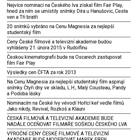
Nejvíce nominací na Českého lva získal film Fair Play,
hned za ním se umístily snímky Díra u Hanušovic, Cesta
ven a Tři bratři
20 snímků vybráno na Cenu Magnesia za nejlepší
studentský film
Ceny České filmové a televizní akademie budou
vyhlášeny 21. února 2015 v Rudolfinu
Českou kinematografii bude na Oscarech zastupovat
film Fair Play
Výsledky cen ČFTA za rok 2013
Na Cenu Magnesia za nejlepší studentský film aspirují
snímky Čtyři dny ve skladu, L.H., Malý Cousteau, Pandy
a Podoba lásky
Nominacím na České lvy vévodí Hořící keř vedle filmů
Jako nikdy, Revival, Rozkoš a Klauni
ČESKÁ FILMOVÁ A TELEVIZNÍ AKADEMIE BUDE
NADÁLE OCEŇOVAT FILMAŘE SOŠKOU ČESKÉHO LVA
VÝROČNÍ CENY ČESKÉ FILMOVÉ A TELEVIZNÍ
AKADEMIE BUDE MODEROVAT MAREK EBEN