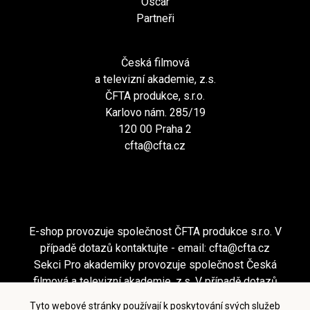
Oscar
Partneři
Česká filmová
a televizní akademie, z.s.
ČFTA produkce, s.r.o.
Karlovo nám. 285/19
120 00 Praha 2
cfta@cfta.cz
E-shop provozuje společnost ČFTA produkce s.r.o. V
případě dotazů kontaktujte - email:
cfta@cfta.cz
Sekci Pro akademiky provozuje společnost Česká
filmová a televizní akademie, z.s. V případě dotazů
kontaktujte - email:
cfta@cfta.cz
Tyto webové stránky používají k poskytování svých služeb