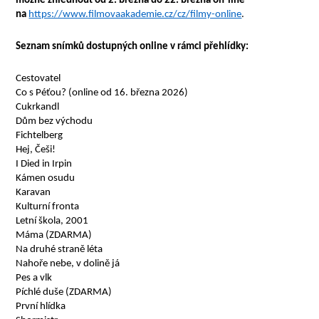
možné zhlédnout od 2. března do 22. března on-line
na
https://www.filmovaakademie.cz/cz/filmy-online
.
Seznam snímků dostupných online v rámci přehlídky:
Cestovatel
Co s Péťou? (online od 16. března 2026)
Cukrkandl
Dům bez východu
Fichtelberg
Hej, Češi!
I Died in Irpin
Kámen osudu
Karavan
Kulturní fronta
Letní škola, 2001
Máma (ZDARMA)
Na druhé straně léta
Nahoře nebe, v dolině já
Pes a vlk
Píchlé duše (ZDARMA)
První hlídka