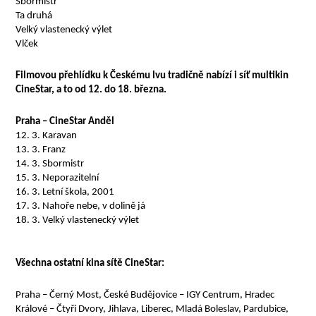
Sbormistr
Ta druhá
Velký vlastenecký výlet
Vlček
Filmovou přehlídku k Českému lvu tradičně nabízí i síť multikin
CineStar, a to od 12. do 18. března.
Praha – CineStar Anděl
12. 3. Karavan
13. 3. Franz
14. 3. Sbormistr
15. 3. Neporazitelní
16. 3. Letní škola, 2001
17. 3. Nahoře nebe, v dolině já
18. 3. Velký vlastenecký výlet
Všechna ostatní kina sítě CineStar:
Praha – Černý Most, České Budějovice – IGY Centrum, Hradec
Králové – Čtyři Dvory, Jihlava, Liberec, Mladá Boleslav, Pardubice,