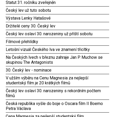
Statut 31. ročníku zveřejněn
Český lev už tuto sobotu
Výstava Lenky Hatašové
Držitelé ceny 30. Český lev
Český lev oslaví 30. narozeniny už příští sobotu
Filmové přehlídky
Letošní vizuál Českého lva ve znamení třicítky
Na Českých lvech v březnu zahraje Jan P. Muchow se
skupinou The Antagonists
30. Český lev - nominace
V užším výběru na Cenu Magnesia za nejlepší
studentský film je 20 krátkých filmů
Český lev oslaví 30. narozeniny s rekordním počtem
filmů
Česká republika vyšle do boje o Oscara film Il Boemo
Petra Václava
Cena Magnesia za nejlepší studentský film