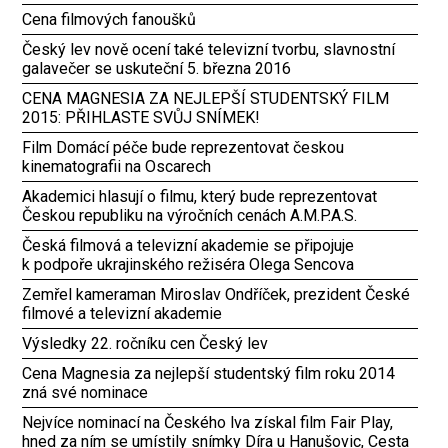
Cena filmových fanoušků
Český lev nově ocení také televizní tvorbu, slavnostní
galavečer se uskuteční 5. března 2016
CENA MAGNESIA ZA NEJLEPŠÍ STUDENTSKÝ FILM
2015: PŘIHLASTE SVŮJ SNÍMEK!
Film Domácí péče bude reprezentovat českou
kinematografii na Oscarech
Akademici hlasují o filmu, který bude reprezentovat
Českou republiku na výročních cenách A.M.P.A.S.
Česká filmová a televizní akademie se připojuje
k podpoře ukrajinského režiséra Olega Sencova
Zemřel kameraman Miroslav Ondříček, prezident České
filmové a televizní akademie
Výsledky 22. ročníku cen Český lev
Cena Magnesia za nejlepší studentský film roku 2014
zná své nominace
Nejvíce nominací na Českého lva získal film Fair Play,
hned za ním se umístily snímky Díra u Hanušovic, Cesta