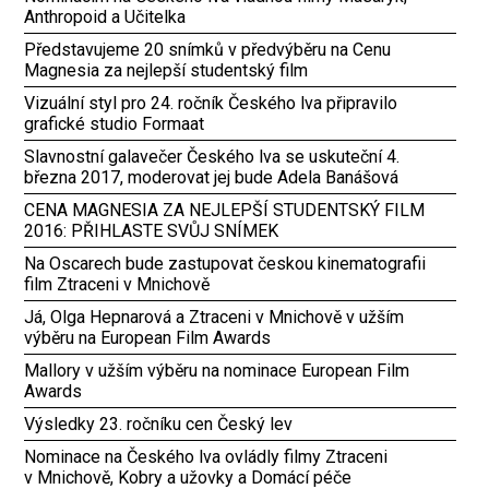
Anthropoid a Učitelka
Představujeme 20 snímků v předvýběru na Cenu
Magnesia za nejlepší studentský film
Vizuální styl pro 24. ročník Českého lva připravilo
grafické studio Formaat
Slavnostní galavečer Českého lva se uskuteční 4.
března 2017, moderovat jej bude Adela Banášová
CENA MAGNESIA ZA NEJLEPŠÍ STUDENTSKÝ FILM
2016: PŘIHLASTE SVŮJ SNÍMEK
Na Oscarech bude zastupovat českou kinematografii
film Ztraceni v Mnichově
Já, Olga Hepnarová a Ztraceni v Mnichově v užším
výběru na European Film Awards
Mallory v užším výběru na nominace European Film
Awards
Výsledky 23. ročníku cen Český lev
Nominace na Českého lva ovládly filmy Ztraceni
v Mnichově, Kobry a užovky a Domácí péče