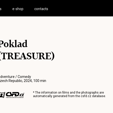
s
e-shop
contacts
Poklad
(TREASURE)
dventure / Comedy
zech Republic, 2024, 100 min
* The information on films and the photographs are
automatically generated from the
csfd.cz
database.