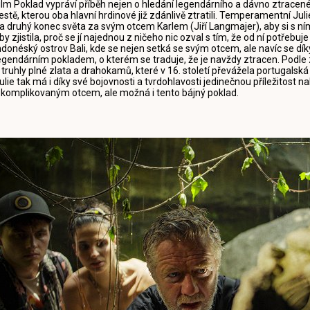
ilm Poklad vypráví příběh nejen o hledání legendárního a dávno ztracené
estě, kterou oba hlavní hrdinové již zdánlivě ztratili. Temperamentní J
a druhý konec světa za svým otcem Karlem (Jiří Langmajer), aby si s ním
by zjistila, proč se jí najednou z ničeho nic ozval s tím, že od ní potřebuj
ndonéský ostrov Bali, kde se nejen setká se svým otcem, ale navíc se d
egendárním pokladem, o kterém se traduje, že je navždy ztracen. Podl
 truhly plné zlata a drahokamů, které v 16. století převážela portugalsk
ulie tak má i díky své bojovnosti a tvrdohlavosti jedinečnou příležitost 
 komplikovaným otcem, ale možná i tento bájný poklad.