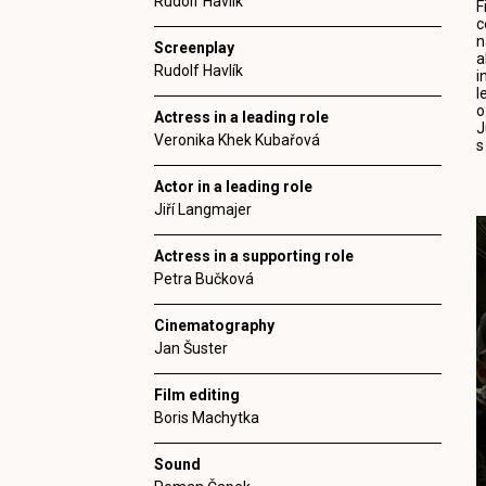
Rudolf Havlík
F
c
n
Screenplay
a
Rudolf Havlík
i
l
o
Actress in a leading role
J
Veronika Khek Kubařová
s
Actor in a leading role
Jiří Langmajer
Actress in a supporting role
Petra Bučková
Cinematography
Jan Šuster
Film editing
Boris Machytka
Sound