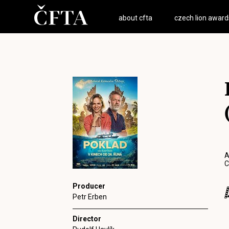
about cfta
czech lion award
A
C
Producer
Petr Erben
Director