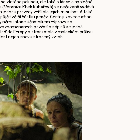
ho zlatého pokladu, ale také o lásce a společné
ulie (Veronika Khek Kubařová) se nečekaně vydává
 jednou provždy vyříkala jejich minulost. A také
e půjčit větší částku peněz. Cesta ji zavede až na
íky němu stane účastníkem výpravy za
e zaznamenaných pověstí a zápisů se jedná
á loď do Evropy a ztroskotala v malackém průlivu.
nalézt nejen znovu ztracený vztah