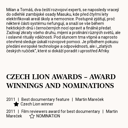
Milan a Tomáš, dva čeští rozvojoví experti, se naposledy vracejí
do odlehlé zambijské osady Masuku, kde před čtyřmi lety
elektrifikovali areál školy a nemocnice. Postupně zjišťují, proč
některé části systému nefungují, a snaží se vše během
hektických dnů i černočerných nocí opravit a finálně předat.
Zažívají zkraty všeho druhu, míjení a prolínání různých světů, ale
i oslavné rituály vděčnosti. Pod sluncem tma vtipně a naprosto
otevřeně sleduje úskalí rozvojové pomoci. Je příběhem pokusu
předání evropské technologie a odpovědnosti, ale i „zlatých
českých ručiček“, které si dokáží poradit i uprostřed Afriky.
CZECH LION AWARDS – AWARD
WINNINGS AND NOMINATIONS
2011 | Best documentary feature |
Martin Mareček
Czech Lion winner
2011 | Film reviewers award for best documentary |
Martin
Mareček
NOMINATION