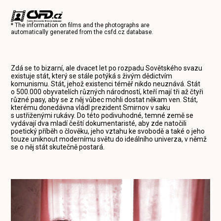
* The information on films and the photographs are
automatically generated from the
csfd.cz
database.
Zdá se to bizarní, ale dvacet let po rozpadu Sovětského svazu
existuje stát, který se stále potýká s živým dědictvím
komunismu. Stát, jehož existenci téměř nikdo neuznává. Stát
o 500.000 obyvatelích různých národností, kteří mají tři až čtyři
různé pasy, aby se z něj vůbec mohli dostat někam ven. Stát,
kterému donedávna vládl prezident Smirnov v saku
s ustřiženými rukávy. Do této podivuhodné, temné země se
vydávají dva mladí čeští dokumentaristé, aby zde natočili
poetický příběh o člověku, jeho vztahu ke svobodě a také o jeho
touze uniknout modernímu světu do ideálního univerza, v němž
se o něj stát skutečně postará.