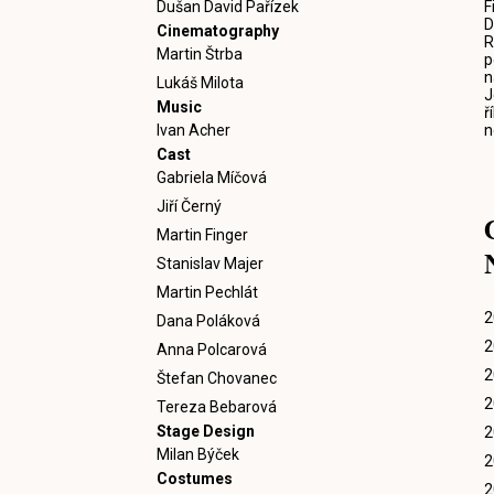
Dušan David Pařízek
F
D
Cinematography
R
Martin Štrba
p
n
Lukáš Milota
J
Music
ř
Ivan Acher
n
Cast
Gabriela Míčová
Jiří Černý
Martin Finger
Stanislav Majer
Martin Pechlát
2
Dana Poláková
2
Anna Polcarová
2
Štefan Chovanec
2
Tereza Bebarová
Stage Design
2
Milan Býček
2
Costumes
2