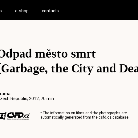
s
e-shop
contacts
Odpad město smrt
(Garbage, the City and De
rama
zech Republic, 2012, 70 min
* The information on films and the photographs are
automatically generated from the
csfd.cz
database.