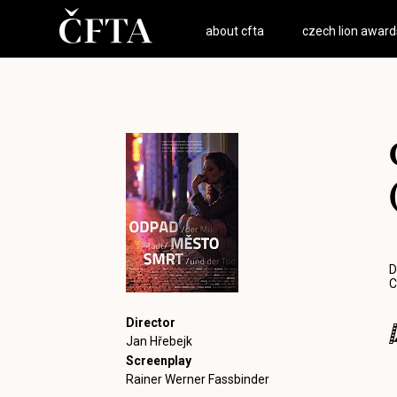
about cfta
czech lion award
D
C
Director
Jan Hřebejk
Screenplay
Rainer Werner Fassbinder