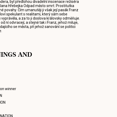
dera, byl předlohou divadelní inscenace režiséra
 Jana Hřebejka Odpad město smrt. Prostitutka
é povahy. Čím umanutěji ji však její pasák Franz
sloví spekulant s realitami, který sám sebe
vyprávěla, a za to ji doslova královsky odměňuje.
e od ní odvracejí, a stejně tak i Franz, jehož miluje,
ajícího se města, při jehož sanování se politici
e.
NINGS AND
ion winner
N
ION
NATION