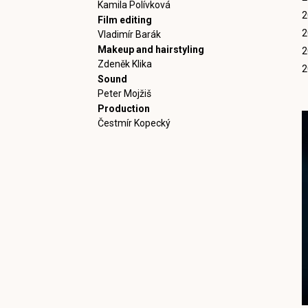
Kamila Polívková
2
Film editing
2
Vladimír Barák
Makeup and hairstyling
2
Zdeněk Klika
2
Sound
Peter Mojžiš
Production
Čestmír Kopecký