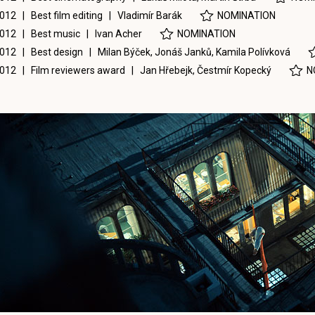
012 | Best film editing |
Vladimír Barák
NOMINATION
012 | Best music |
Ivan Acher
NOMINATION
012 | Best design |
Milan Býček
,
Jonáš Janků
,
Kamila Polívková
012 | Film reviewers award |
Jan Hřebejk
,
Čestmír Kopecký
N