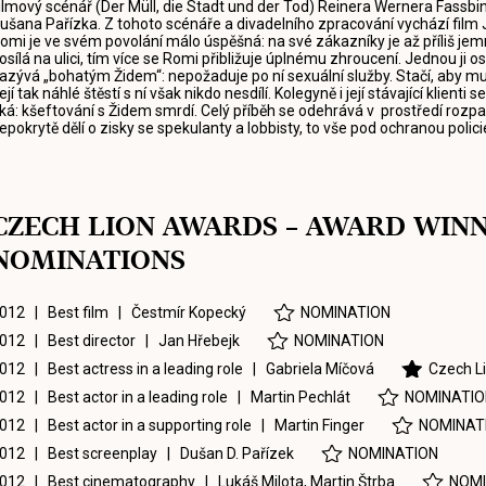
ilmový scénář (Der Müll, die Stadt und der Tod) Reinera Wernera Fassbin
ušana Pařízka. Z tohoto scénáře a divadelního zpracování vychází film
omi je ve svém povolání málo úspěšná: na své zákazníky je až příliš jemn
osílá na ulici, tím více se Romi přibližuje úplnému zhroucení. Jednou ji o
azývá „bohatým Židem“: nepožaduje po ní sexuální služby. Stačí, aby mu 
ejí tak náhlé štěstí s ní však nikdo nesdílí. Kolegyně i její stávající klienti s
íká: kšeftování s Židem smrdí. Celý příběh se odehrává v prostředí rozpad
epokrytě dělí o zisky se spekulanty a lobbisty, to vše pod ochranou polici
CZECH LION AWARDS – AWARD WIN
NOMINATIONS
012 | Best film |
Čestmír Kopecký
NOMINATION
012 | Best director |
Jan Hřebejk
NOMINATION
012 | Best actress in a leading role |
Gabriela Míčová
Czech L
012 | Best actor in a leading role |
Martin Pechlát
NOMINATIO
012 | Best actor in a supporting role |
Martin Finger
NOMINAT
012 | Best screenplay |
Dušan D. Pařízek
NOMINATION
012 | Best cinematography |
Lukáš Milota
,
Martin Štrba
NOMI