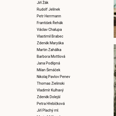
Jiří Žák
Rudolf Jelínek
Petr Herrmann
František Řehák
Václav Chalupa
Vlastimil Brabec
Zdeněk Maryška
Martin Zahálka
Barbora Mottlová
Jana Podlipná
Milan Šimáček
Nikolaj Pavlov Penev
Thomas Zielinski
Vladimír Kulhavý
Zdeněk Dolejší
Petra Hřebíčková
Jiří Plachý ml.