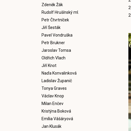
2
Zdeněk Žák
2
Rudolf Hrušínský ml.
2
Petr Čtvrtníček
Jiří Šesták
Pavel Vondruška
Petr Brukner
Jaroslav Tomsa
Oldřich Vlach
Jiří Knot
Naďa Konvalinková
Ladislav Županič
Tonya Graves
Václav Knop
Milan Enčev
Kristýna Boková
Emília Vášáryová
Jan Klusák