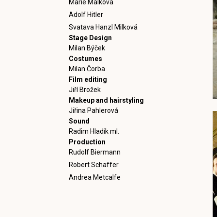
Marie Málková
Adolf Hitler
Svatava Hanzl Milková
Stage Design
Milan Býček
Costumes
Milan Čorba
Film editing
Jiří Brožek
Makeup and hairstyling
Jiřina Pahlerová
Sound
Radim Hladík ml.
Production
Rudolf Biermann
Robert Schaffer
Andrea Metcalfe