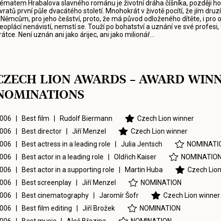
ématem Hrabalova slavného románu je životní dráha číšníka, později hot
vratů první půle dvacátého století. Mnohokrát v životě pocítí, že jím dru
 Němcům, pro jeho češství, proto, že má původ odloženého dítěte, i pro os
eoplácí nenávistí, nemstí se. Touží po bohatství a uznání ve své profesi, t
rátce. Není uznán ani jako árijec, ani jako milionář...
CZECH LION AWARDS – AWARD WIN
NOMINATIONS
006 | Best film |
Rudolf Biermann
Czech Lion winner
006 | Best director |
Jiří Menzel
Czech Lion winner
006 | Best actress in a leading role |
Julia Jentsch
NOMINATI
006 | Best actor in a leading role |
Oldřich Kaiser
NOMINATIO
006 | Best actor in a supporting role |
Martin Huba
Czech Lion
006 | Best screenplay |
Jiří Menzel
NOMINATION
006 | Best cinematography |
Jaromír Šofr
Czech Lion winner
006 | Best film editing |
Jiří Brožek
NOMINATION