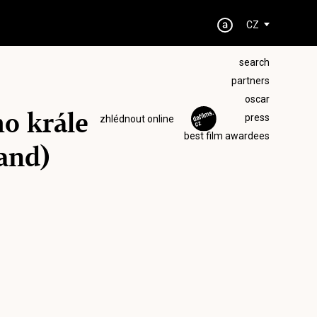
CZ
search
partners
oscar
o krále
press
zhlédnout online
best film awardees
and)