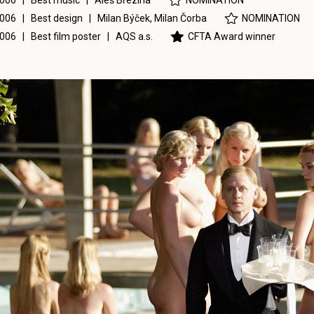
006 | Best music |
Aleš Březina
NOMINATION
006 | Best design |
Milan Býček
,
Milan Čorba
NOMINATION
006 | Best film poster |
AQS a.s.
CFTA Award winner