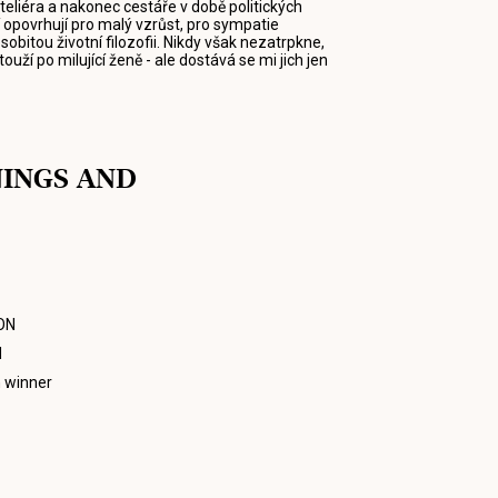
eliéra a nakonec cestáře v době politických
zí opovrhují pro malý vzrůst, pro sympatie
obitou životní filozofii. Nikdy však nezatrpkne,
ouží po milující ženě - ale dostává se mi jich jen
NINGS AND
ON
N
 winner