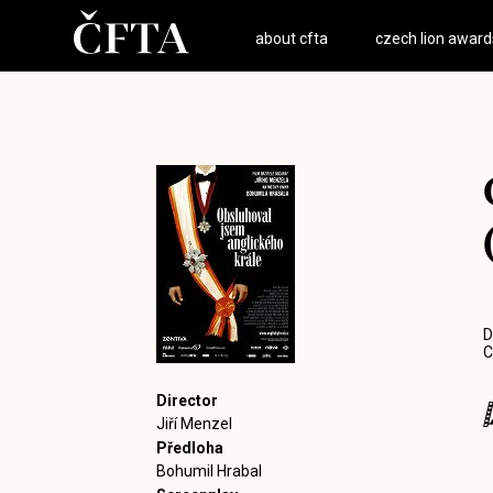
about cfta
czech lion award
D
C
Director
Jiří Menzel
Předloha
Bohumil Hrabal