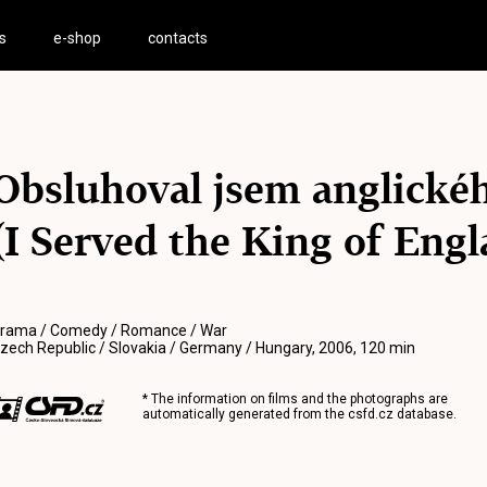
s
e-shop
contacts
Obsluhoval jsem anglickéh
(I Served the King of Engl
rama / Comedy / Romance / War
zech Republic / Slovakia / Germany / Hungary, 2006, 120 min
* The information on films and the photographs are
automatically generated from the
csfd.cz
database.