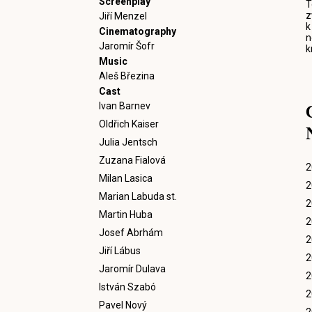
Screenplay
T
z
Jiří Menzel
k
Cinematography
n
Jaromír Šofr
k
Music
Aleš Březina
Cast
Ivan Barnev
Oldřich Kaiser
Julia Jentsch
Zuzana Fialová
2
Milan Lasica
2
Marian Labuda st.
2
Martin Huba
2
Josef Abrhám
2
Jiří Lábus
2
Jaromír Dulava
2
István Szabó
2
Pavel Nový