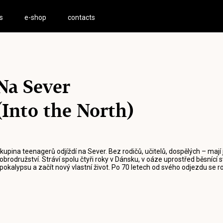
s
e-shop
contacts
Na Sever
(Into the North)
kupina teenagerů odjíždí na Sever. Bez rodičů, učitelů, dospělých – mají 
obrodružství. Stráví spolu čtyři roky v Dánsku, v oáze uprostřed běsnící s
pokalypsu a začít nový vlastní život. Po 70 letech od svého odjezdu se ro