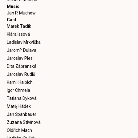
Music
Jan P. Muchow
Cast
Marek Taclík
Klára Issová
Ladislav Mrkvička
Jaromír Dulava
Jaroslav Plesl
Dita Zábranská
Jaroslav Rudiš
Kamil Halbich
Igor Chmela
Tatiana Dyková
Matěj Hádek
Jan Španbauer
Zuzana Stivínová
Oldřich Mach