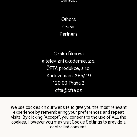
Others
Oscar
Partners
Česká filmová
a televizní akademie, z.s.
ČFTA produkce, s.r.o.
Karlovo nám. 285/19
120 00 Praha 2
cfta@cfta.cz
We use cookies on our website to give you the most relevant
experience by remembering your preferences and repeat
visits. By clicking “Accept”, you consent to the use of ALL the
cookies. However you may visit Cookie Settings to provide a
controlled consent.
Terms and conditions of using personal data and privacy
policy
|
Cookie settings