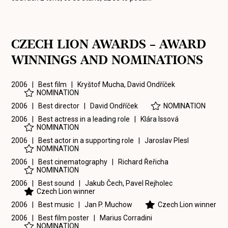
CZECH LION AWARDS – AWARD
WINNINGS AND NOMINATIONS
2006 | Best film |
Kryštof Mucha
,
David Ondříček
NOMINATION
2006 | Best director |
David Ondříček
NOMINATION
2006 | Best actress in a leading role |
Klára Issová
NOMINATION
2006 | Best actor in a supporting role |
Jaroslav Plesl
NOMINATION
2006 | Best cinematography |
Richard Řeřicha
NOMINATION
2006 | Best sound |
Jakub Čech
,
Pavel Rejholec
Czech Lion winner
2006 | Best music |
Jan P. Muchow
Czech Lion winner
2006 | Best film poster |
Marius Corradini
NOMINATION