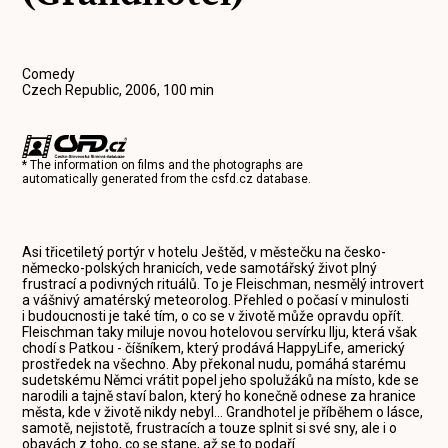
Comedy
Czech Republic, 2006, 100 min
* The information on films and the photographs are
automatically generated from the
csfd.cz
database.
Asi třicetiletý portýr v hotelu Ještěd, v městečku na česko-
německo-polských hranicích, vede samotářský život plný
frustrací a podivných rituálů. To je Fleischman, nesmělý introvert
a vášnivý amatérský meteorolog. Přehled o počasí v minulosti
i budoucnosti je také tím, o co se v životě může opravdu opřít.
Fleischman taky miluje novou hotelovou servírku Ilju, která však
chodí s Patkou - číšníkem, který prodává HappyLife, americký
prostředek na všechno. Aby překonal nudu, pomáhá starému
sudetskému Němci vrátit popel jeho spolužáků na místo, kde se
narodili a tajně staví balon, který ho konečně odnese za hranice
města, kde v životě nikdy nebyl... Grandhotel je příběhem o lásce,
samotě, nejistotě, frustracích a touze splnit si své sny, ale i o
obavách z toho, co se stane, až se to podaří.