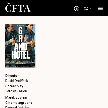
CZ
Director
David Ondříček
Screenplay
Jaroslav Rudiš
Marek Epstein
Cinematography
Richard Řeřicha