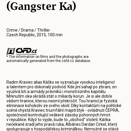
(Gangster Ka)
Crime / Drama / Thriller
Czech Republic, 2015, 100 min
* The information on films and the photographs are
automatically generated from the
csfd.cz
database.
Radim Kraviec alias Káčko se vyznačuje vysokou inteligencí
a talentem pro dokonalý podvod. Kde jiní sahají po zbrani, on
využívá lsti a armády právníků i monstrózního kapitálu.
Mrknutím oka okrádá stát o miliardy korun. Je si ale dobře
vědom hranice, kterou nesmí překročit. Tou hranicí je fyzická
eliminace kohokoliv ze svého okolí. Díky kontaktům na politické
scéně chystá Kraviec triumfální majstrštyk - ovládnutí ČEPRA,
společnosti kontrolující veškeré zásoby pohonných hmot
v republice. Když to vyjde, bude to „obchod" století. Káčka
nečekaně zradí jeho pravá ruka, Albánec Dardan Cirkel, který
spolupracuje s hospodářskou kriminálkou. Nemožné se stává