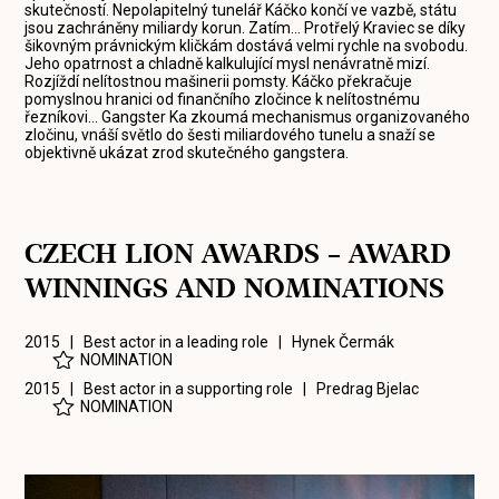
skutečností. Nepolapitelný tunelář Káčko končí ve vazbě, státu
jsou zachráněny miliardy korun. Zatím... Protřelý Kraviec se díky
šikovným právnickým kličkám dostává velmi rychle na svobodu.
Jeho opatrnost a chladně kalkulující mysl nenávratně mizí.
Rozjíždí nelítostnou mašinerii pomsty. Káčko překračuje
pomyslnou hranici od finančního zločince k nelítostnému
řezníkovi... Gangster Ka zkoumá mechanismus organizovaného
zločinu, vnáší světlo do šesti miliardového tunelu a snaží se
objektivně ukázat zrod skutečného gangstera.
CZECH LION AWARDS – AWARD
WINNINGS AND NOMINATIONS
2015 | Best actor in a leading role |
Hynek Čermák
NOMINATION
2015 | Best actor in a supporting role |
Predrag Bjelac
NOMINATION