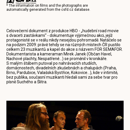
* The information on films and the photographs are
automatically generated from the
csfd.cz
database.
Celovečerní dokument z produkce HBO - „hudební road movie
s dvaceti zastávkami“ - dokumentuje výjimečnou akci, jejíž
protagonisté se v reálu nikdy nesejdou pohromadě. Natáčelo se
na podzim 2009: právě tehdy se na různých místech ČR pustilo
celkem 23 muzikantů a kapel do akce s názvem FOR SEMAFOR.
Dokumentarista a kameraman Mirek Janek (Občan Havel,
Nachové plachty, Nespatřené...) se proměnil v kronikáře.
S malým štábem putoval po nahrávacích studiích,
domácnostech, divadelních zkušebnách a chalupách (Praha,
Brno, Pardubice, Valašská Bystřice, Kokovice...), kde v intimitě,
bez publika, současní muzikanti hledali sami za sebe tvar pro
písně Suchého a Šlitra.