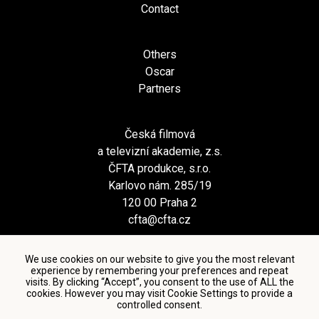
Contact
Others
Oscar
Partners
Česká filmová
a televizní akademie, z.s.
ČFTA produkce, s.r.o.
Karlovo nám. 285/19
120 00 Praha 2
cfta@cfta.cz
We use cookies on our website to give you the most relevant
experience by remembering your preferences and repeat
visits. By clicking “Accept”, you consent to the use of ALL the
cookies. However you may visit Cookie Settings to provide a
controlled consent.
Terms and conditions of using personal data and privacy