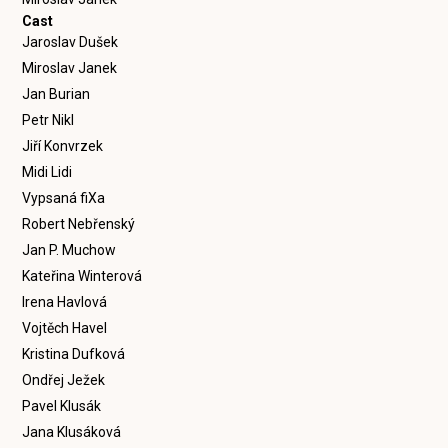
Cast
Jaroslav Dušek
Miroslav Janek
Jan Burian
Petr Nikl
Jiří Konvrzek
Midi Lidi
Vypsaná fiXa
Robert Nebřenský
Jan P. Muchow
Kateřina Winterová
Irena Havlová
Vojtěch Havel
Kristina Dufková
Ondřej Ježek
Pavel Klusák
Jana Klusáková