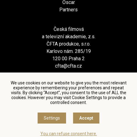
Oscar
Partners
Česká filmová
a televizní akademie, z.s.
ČFTA produkce, s.r.o.
Karlovo nám. 285/19
120 00 Praha 2
cfta@cfta.cz
We use cookies on our website to give you the most relevant
experience by remembering your preferences and repeat
visits. By clicking “Accept”, you consent to the use of ALL the
cookies. However you may visit Cookie Settings to provide a
controlled consent.
Terms and conditions of using personal data and privacy
policy
|
Cookie settings
Settings
Accept
© Česká filmová a televizní akademie, 2018 - 2026
You can refuse consent here.