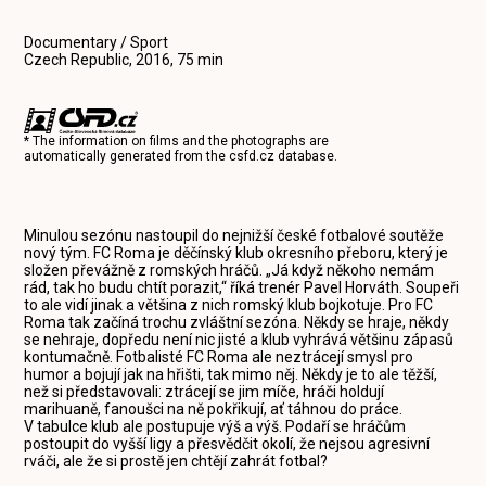
Documentary / Sport
Czech Republic, 2016, 75 min
* The information on films and the photographs are
automatically generated from the
csfd.cz
database.
Minulou sezónu nastoupil do nejnižší české fotbalové soutěže
nový tým. FC Roma je děčínský klub okresního přeboru, který je
složen převážně z romských hráčů. „Já když někoho nemám
rád, tak ho budu chtít porazit,“ říká trenér Pavel Horváth. Soupeři
to ale vidí jinak a většina z nich romský klub bojkotuje. Pro FC
Roma tak začíná trochu zvláštní sezóna. Někdy se hraje, někdy
se nehraje, dopředu není nic jisté a klub vyhrává většinu zápasů
kontumačně. Fotbalisté FC Roma ale neztrácejí smysl pro
humor a bojují jak na hřišti, tak mimo něj. Někdy je to ale těžší,
než si představovali: ztrácejí se jim míče, hráči holdují
marihuaně, fanoušci na ně pokřikují, ať táhnou do práce.
V tabulce klub ale postupuje výš a výš. Podaří se hráčům
postoupit do vyšší ligy a přesvědčit okolí, že nejsou agresivní
rváči, ale že si prostě jen chtějí zahrát fotbal?