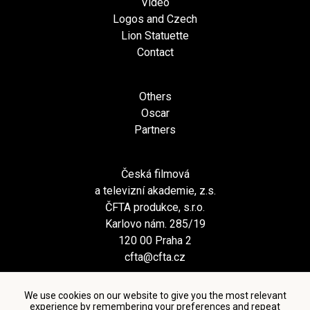
Video
Logos and Czech
Lion Statuette
Contact
Others
Oscar
Partners
Česká filmová
a televizní akademie, z.s.
ČFTA produkce, s.r.o.
Karlovo nám. 285/19
120 00 Praha 2
cfta@cfta.cz
We use cookies on our website to give you the most relevant
experience by remembering your preferences and repeat