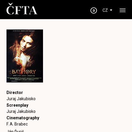
CZ
Director
Juraj Jakubisko
Screenplay
Juraj Jakubisko
Cinematography
F. A. Brabec
Ján Ďuriš