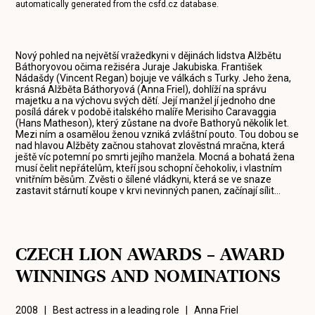
automatically generated from the
csfd.cz
database.
Nový pohled na největší vražedkyni v dějinách lidstva Alžbětu
Báthoryovou očima režiséra Juraje Jakubiska. František
Nádašdy (Vincent Regan) bojuje ve válkách s Turky. Jeho žena,
krásná Alžběta Báthoryová (Anna Friel), dohlíží na správu
majetku a na výchovu svých dětí. Její manžel jí jednoho dne
posílá dárek v podobě italského malíře Merisiho Caravaggia
(Hans Matheson), který zůstane na dvoře Bathoryů několik let.
Mezi ním a osamělou ženou vzniká zvláštní pouto. Tou dobou se
nad hlavou Alžběty začnou stahovat zlověstná mračna, která
ještě víc potemní po smrti jejího manžela. Mocná a bohatá žena
musí čelit nepřátelům, kteří jsou schopní čehokoliv, i vlastním
vnitřním běsům. Zvěsti o šílené vládkyni, která se ve snaze
zastavit stárnutí koupe v krvi nevinných panen, začínají sílit…
CZECH LION AWARDS – AWARD
WINNINGS AND NOMINATIONS
2008 | Best actress in a leading role |
Anna Friel