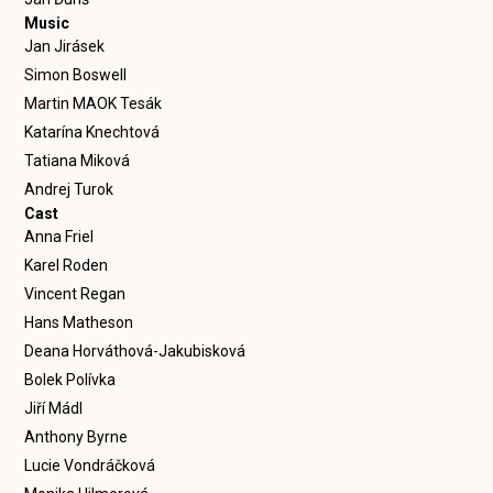
Music
Jan Jirásek
Simon Boswell
Martin MAOK Tesák
Katarína Knechtová
Tatiana Miková
Andrej Turok
Cast
Anna Friel
Karel Roden
Vincent Regan
Hans Matheson
Deana Horváthová-Jakubisková
Bolek Polívka
Jiří Mádl
Anthony Byrne
Lucie Vondráčková