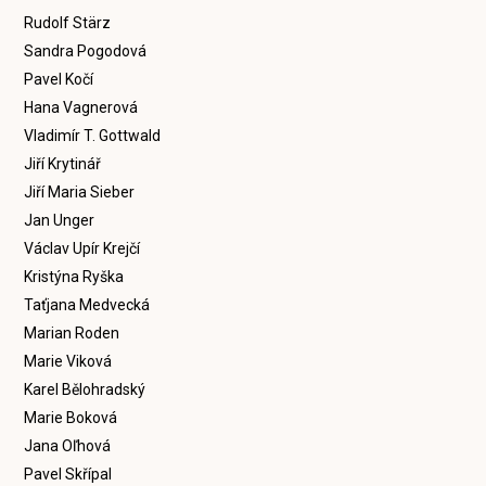
Rudolf Stärz
Sandra Pogodová
Pavel Kočí
Hana Vagnerová
Vladimír T. Gottwald
Jiří Krytinář
Jiří Maria Sieber
Jan Unger
Václav Upír Krejčí
Kristýna Ryška
Taťjana Medvecká
Marian Roden
Marie Viková
Karel Bělohradský
Marie Boková
Jana Oľhová
Pavel Skřípal