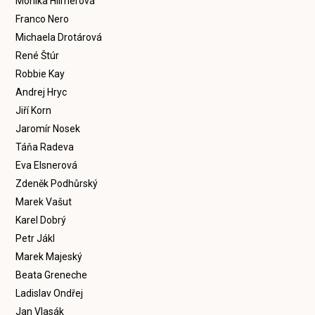
Monika Hilmerová
Franco Nero
Michaela Drotárová
René Štúr
Robbie Kay
Andrej Hryc
Jiří Korn
Jaromír Nosek
Táňa Radeva
Eva Elsnerová
Zdeněk Podhůrský
Marek Vašut
Karel Dobrý
Petr Jákl
Marek Majeský
Beata Greneche
Ladislav Ondřej
Jan Vlasák