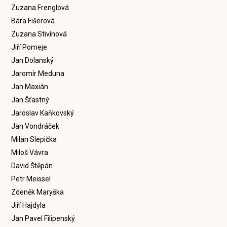
Zuzana Frenglová
Bára Fišerová
Zuzana Stivínová
Jiří Pomeje
Jan Dolanský
Jaromír Meduna
Jan Maxián
Jan Šťastný
Jaroslav Kaňkovský
Jan Vondráček
Milan Slepička
Miloš Vávra
David Štěpán
Petr Meissel
Zdeněk Maryška
Jiří Hajdyla
Jan Pavel Filipenský