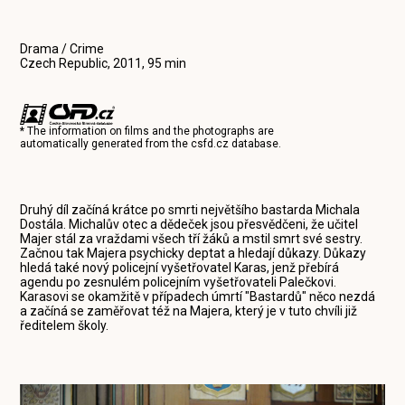
Drama / Crime
Czech Republic, 2011, 95 min
* The information on films and the photographs are
automatically generated from the
csfd.cz
database.
Druhý díl začíná krátce po smrti největšího bastarda Michala
Dostála. Michalův otec a dědeček jsou přesvědčeni, že učitel
Majer stál za vraždami všech tří žáků a mstil smrt své sestry.
Začnou tak Majera psychicky deptat a hledají důkazy. Důkazy
hledá také nový policejní vyšetřovatel Karas, jenž přebírá
agendu po zesnulém policejním vyšetřovateli Palečkovi.
Karasovi se okamžitě v případech úmrtí "Bastardů" něco nezdá
a začíná se zaměřovat též na Majera, který je v tuto chvíli již
ředitelem školy.