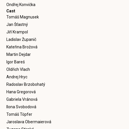
Ondřej Konvička
Cast
Tomáš Magnusek
Jan Šťastný
Jiří Krampol
Ladislav Županič
Kateřina Brožová
Martin Dejdar
Igor Bareš
Oldřich Vlach
Andrej Hryc
Radoslav Brzobohatý
Hana Gregorová
Gabriela Vránová
Ilona Svobodová
Tomáš Töpfer
Jaroslava Obermaierová