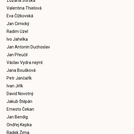
Zuzana Stirská
Valentina Thielová
Eva Čížkovská
Jan Cimický
Radim Uzel
Ivo Jahelka
Jan Antonín Duchoslav
Jan Přeučil
Václav Vydra nejml.
Jana Boušková
Petr Jančařík
Ivan Jiřík
David Novotný
Jakub Štěpán
Ernesto Čekan
Jan Bendig
Ondřej Kepka
Radek Zima