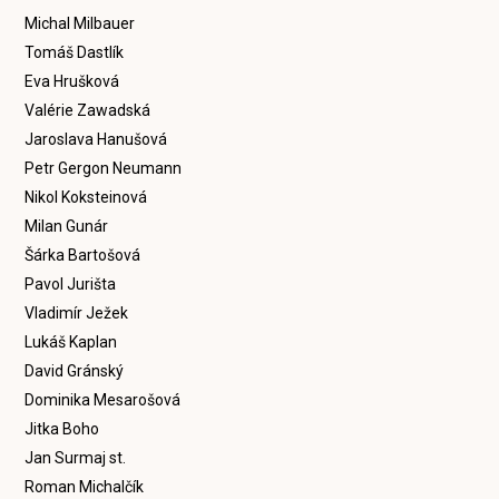
Michal Milbauer
Tomáš Dastlík
Eva Hrušková
Valérie Zawadská
Jaroslava Hanušová
Petr Gergon Neumann
Nikol Koksteinová
Milan Gunár
Šárka Bartošová
Pavol Jurišta
Vladimír Ježek
Lukáš Kaplan
David Gránský
Dominika Mesarošová
Jitka Boho
Jan Surmaj st.
Roman Michalčík