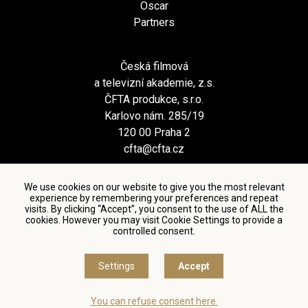
Oscar
Partners
Česká filmová
a televizní akademie, z.s.
ČFTA produkce, s.r.o.
Karlovo nám. 285/19
120 00 Praha 2
cfta@cfta.cz
We use cookies on our website to give you the most relevant
experience by remembering your preferences and repeat
visits. By clicking “Accept”, you consent to the use of ALL the
cookies. However you may visit Cookie Settings to provide a
controlled consent.
Terms and conditions of using personal data and privacy
policy
|
Cookie settings
Settings
Accept
© Česká filmová a televizní akademie, 2018 - 2026
You can refuse consent here.