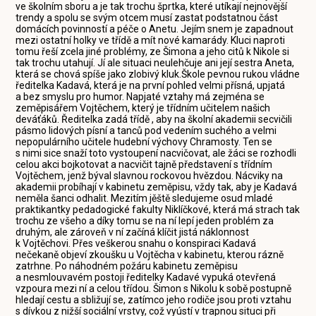
ve školním sboru a je tak trochu šprtka, které utíkají nejnovější
trendy a spolu se svým otcem musí zastat podstatnou část
domácích povinností a péče o Anetu. Jejím snem je zapadnout
mezi ostatní holky ve třídě a mít nové kamarády. Kluci naproti
tomu řeší zcela jiné problémy, ze Šimona a jeho citů k Nikole si
tak trochu utahují. Jí ale situaci neulehčuje ani její sestra Aneta,
která se chová spíše jako zlobivý kluk.Škole pevnou rukou vládne
ředitelka Kadavá, která je na první pohled velmi přísná, upjatá
a bez smyslu pro humor. Napjaté vztahy má zejména se
zeměpisářem Vojtěchem, který je třídním učitelem našich
deváťáků. Ředitelka zadá třídě , aby na školní akademii secvičili
pásmo lidových písní a tanců pod vedením suchého a velmi
nepopulárního učitele hudební výchovy Chramosty. Ten se
s nimi sice snaží toto vystoupení nacvičovat, ale žáci se rozhodli
celou akci bojkotovat a nacvičit tajně představení s třídním
Vojtěchem, jenž býval slavnou rockovou hvězdou. Nácviky na
akademii probíhají v kabinetu zeměpisu, vždy tak, aby je Kadavá
neměla šanci odhalit. Mezitím jěště sledujeme osud mladé
praktikantky pedadogické fakulty Niklíčkové, která má strach tak
trochu ze všeho a díky tomu se na ní lepí jeden problém za
druhým, ale zároveň v ní začíná klíčit jistá náklonnost
k Vojtěchovi. Přes veškerou snahu o konspiraci Kadavá
nečekaně objeví zkoušku u Vojtěcha v kabinetu, kterou rázně
zatrhne. Po náhodném požáru kabinetu zeměpisu
a nesmlouvavém postoji ředitelky Kadavé vypuká otevřená
vzpoura mezi ní a celou třídou. Šimon s Nikolu k sobě postupně
hledají cestu a sbližují se, zatímco jeho rodiče jsou proti vztahu
s dívkou z nižší sociální vrstvy, což vyústí v trapnou situci při