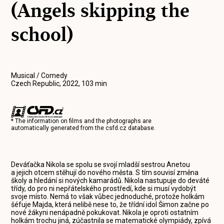
(Angels skipping the
school)
Musical / Comedy
Czech Republic, 2022, 103 min
* The information on films and the photographs are
automatically generated from the
csfd.cz
database.
Deváťačka Nikola se spolu se svojí mladší sestrou Anetou
a jejich otcem stěhují do nového města. S tím souvisí změna
školy a hledání si nových kamarádů. Nikola nastupuje do deváté
třídy, do pro ni nepřátelského prostředí, kde si musí vydobýt
svoje místo. Nemá to však vůbec jednoduché, protože holkám
šéfuje Majda, která nelibě nese to, že třídní idol Šimon začne po
nové žákyni nenápadně pokukovat. Nikola je oproti ostatním
holkám trochu jiná, zúčastnila se matematické olympiády, zpívá