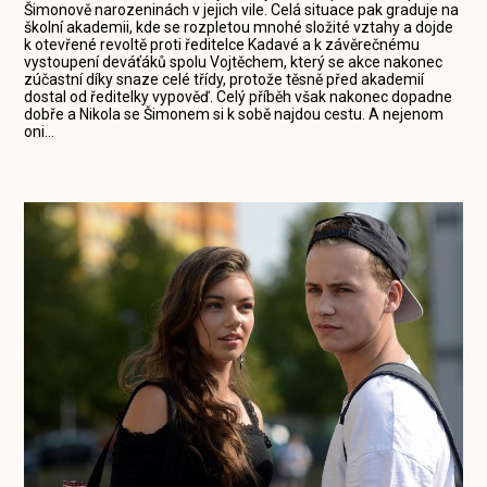
Šimonově narozeninách v jejich vile. Celá situace pak graduje na
školní akademii, kde se rozpletou mnohé složité vztahy a dojde
k otevřené revoltě proti ředitelce Kadavé a k závěrečnému
vystoupení deváťáků spolu Vojtěchem, který se akce nakonec
zúčastní díky snaze celé třídy, protože těsně před akademií
dostal od ředitelky vypověď. Celý příběh však nakonec dopadne
dobře a Nikola se Šimonem si k sobě najdou cestu. A nejenom
oni...