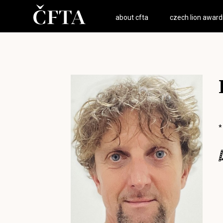
about cfta
czech lion award
*