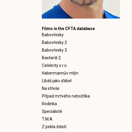
Films in the CFTA database
Babovřesky
Babovřesky 2
Babovřesky 3
Bastardi 2
Celebrity s.r.o.
Habermannův mlýn
Líbáš jako ďábel
Na střeše
Případ mrtvého nebožtíka
Rodinka
Specialisté
T.M.A.
Z pekla štěstí