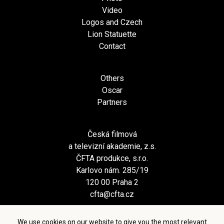
Video
Logos and Czech
Lion Statuette
Contact
Others
Oscar
Partners
Česká filmová
a televizní akademie, z.s.
ČFTA produkce, s.r.o.
Karlovo nám. 285/19
120 00 Praha 2
cfta@cfta.cz
We use cookies on our website to give you the most relevant