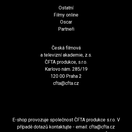
Ostatní
Filmy online
Oscar
Partneři
Česká filmová
a televizní akademie, z.s.
ČFTA produkce, s.r.o.
Karlovo nám. 285/19
120 00 Praha 2
cfta@cfta.cz
E-shop provozuje společnost ČFTA produkce s.r.o. V
případě dotazů kontaktujte - email:
cfta@cfta.cz