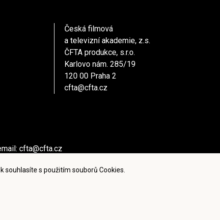
Česká filmová
a televizní akademie, z.s.
ČFTA produkce, s.r.o.
Karlovo nám. 285/19
120 00 Praha 2
cfta@cfta.cz
email:
cfta@cfta.cz
ů kontaktujte - email:
cfta@cfta.cz
k souhlasíte s použitím souborů Cookies.
ies