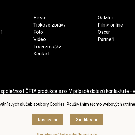
Press
Ostatní
Tiskové zprávy
Filmy online
í
Foto
Oscar
Video
Partneři
Loga a soška
Kontakt
společnost ČFTA produkce s.r.o. V případě dotazů kontaktujte - 
ečnost Česká filmová a televizní akademie, z.s. V případě dotaz
vání svých služeb soubory Cookies. Používáním těchto webových stráne
dmínky užití a zásady ochrany osobních údajů
|
Nastavení cook
Nastavení
Souhlasím
© Česká filmová a televizní akademie, 2018 - 2026