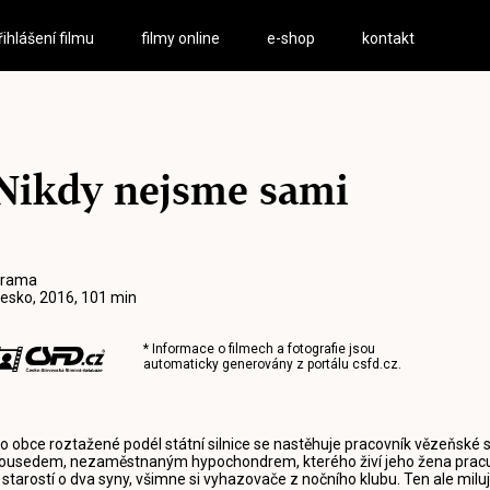
řihlášení filmu
filmy online
e-shop
kontakt
Nikdy nejsme sami
rama
esko, 2016, 101 min
* Informace o filmech a fotografie jsou
automaticky generovány z portálu
csfd.cz
.
o obce roztažené podél státní silnice se nastěhuje pracovník vězeňské 
ousedem, nezaměstnaným hypochondrem, kterého živí jeho žena pracují
 starostí o dva syny, všimne si vyhazovače z nočního klubu. Ten ale miluj