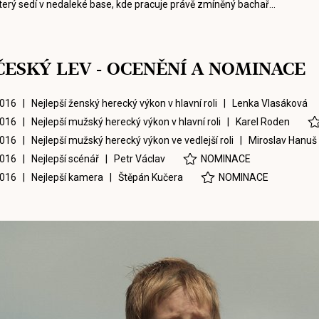
terý sedí v nedaleké base, kde pracuje právě zmíněný bachař…
ČESKÝ LEV - OCENĚNÍ A NOMINACE
016 | Nejlepší ženský herecký výkon v hlavní roli |
Lenka Vlasáková
016 | Nejlepší mužský herecký výkon v hlavní roli |
Karel Roden
016 | Nejlepší mužský herecký výkon ve vedlejší roli |
Miroslav Hanuš
016 | Nejlepší scénář |
Petr Václav
NOMINACE
016 | Nejlepší kamera |
Štěpán Kučera
NOMINACE