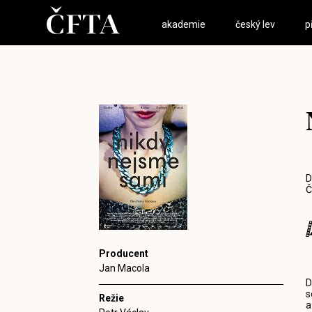
akademie
český lev
p
D
Č
Producent
Jan Macola
D
s
Režie
a