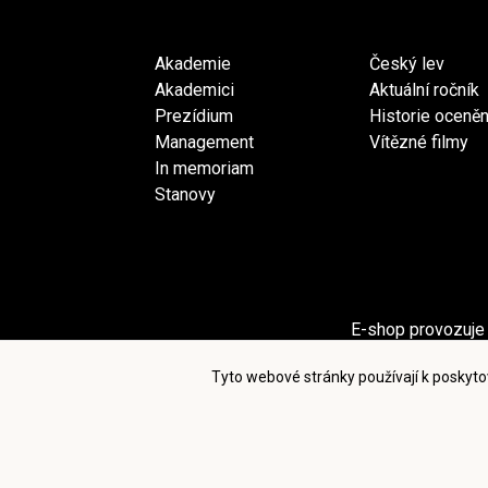
Akademie
Český lev
Akademici
Aktuální ročník
Prezídium
Historie oceněn
Management
Vítězné filmy
In memoriam
Stanovy
E-shop provozuje 
Sekci Pro akademiky provozuje spol
Tyto webové stránky používají k poskyto
Po