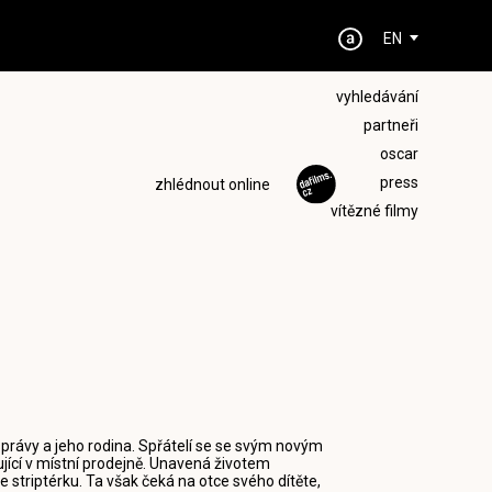
EN
vyhledávání
partneři
oscar
press
zhlédnout online
vítězné filmy
správy a jeho rodina. Spřátelí se se svým novým
cí v místní prodejně. Unavená životem
e striptérku. Ta však čeká na otce svého dítěte,