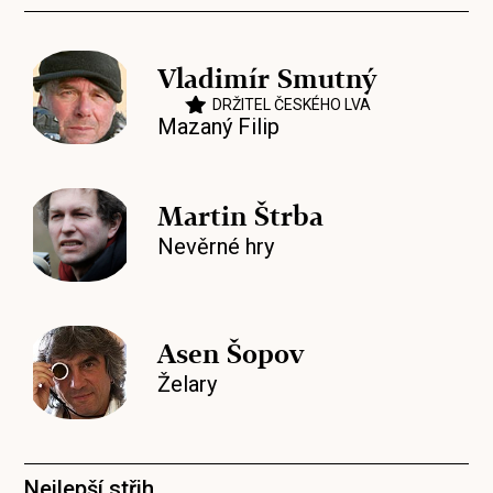
Vladimír Smutný
DRŽITEL ČESKÉHO LVA
Mazaný Filip
Martin Štrba
Nevěrné hry
Asen Šopov
Želary
Nejlepší střih