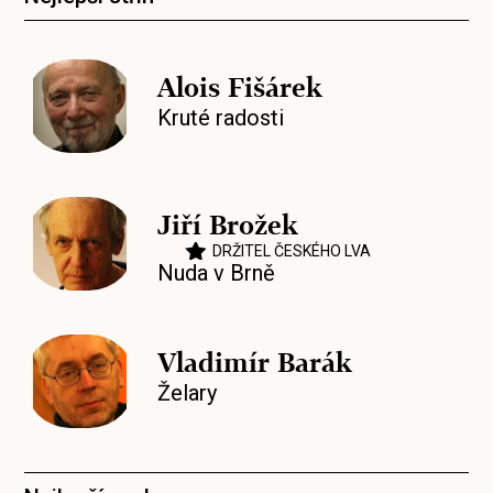
Alois Fišárek
Kruté radosti
Jiří Brožek
DRŽITEL ČESKÉHO LVA
Nuda v Brně
Vladimír Barák
Želary