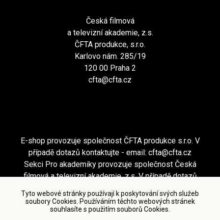
Česká filmová
a televizní akademie, z.s.
ČFTA produkce, s.r.o.
Karlovo nám. 285/19
120 00 Praha 2
cfta@cfta.cz
E-shop provozuje společnost ČFTA produkce s.r.o. V
případě dotazů kontaktujte - email:
cfta@cfta.cz
Sekci Pro akademiky provozuje společnost Česká
filmová a televizní akademie, z.s. V případě dotazů
kontaktujte - email:
cfta@cfta.cz
Tyto webové stránky používají k poskytování svých služeb
soubory Cookies. Používáním těchto webových stránek
souhlasíte s použitím souborů Cookies.
Podmínky užití a zásady ochrany osobních údajů
|