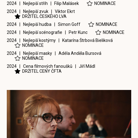
2024 | Nejlepší střih |
Filip Malásek
NOMINACE
2024 | Nejlepší zvuk |
Viktor Ekrt
DRŽITEL ČESKÉHO LVA
2024 | Nejlepší hudba |
Simon Goff
NOMINACE
2024 | Nejlepší scénografie |
Petr Kunc
NOMINACE
2024 | Nejlepší kostýmy |
Katarína Štrbová Bieliková
NOMINACE
2024 | Nejlepší masky |
Adéla Anděla Bursová
NOMINACE
2024 | Cena filmových fanoušků |
Jiří Mádl
DRŽITEL CENY ČFTA