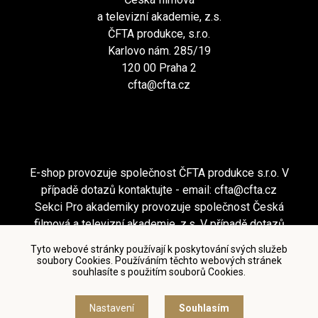
a televizní akademie, z.s.
ČFTA produkce, s.r.o.
Karlovo nám. 285/19
120 00 Praha 2
cfta@cfta.cz
E-shop provozuje společnost ČFTA produkce s.r.o. V
případě dotazů kontaktujte - email:
cfta@cfta.cz
Sekci Pro akademiky provozuje společnost Česká
filmová a televizní akademie, z.s. V případě dotazů
kontaktujte - email:
cfta@cfta.cz
Tyto webové stránky používají k poskytování svých služeb
soubory Cookies. Používáním těchto webových stránek
souhlasíte s použitím souborů Cookies.
Podmínky užití a zásady ochrany osobních údajů
|
Nastavení cookies
Nastavení
Souhlasím
© Česká filmová a televizní akademie, 2018 - 2026