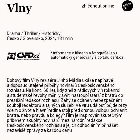
Vlny
zhlédnout online
Drama / Thriller / Historický
Česko / Slovensko, 2024, 131 min
* Informace o filmech a fotografie jsou
automaticky generovány z portálu
csfd.cz
.
Dobový film Vlny režiséra Jiřího Mádla ukáže napínavé
a doposud utajené příběhy novinářů Československého
rozhlasu. Na konci 60. let, kdy zněl z rádiových vln rokenrol
a studentské revolty měnily svět, nastoupí starší z bratrů do
prestižní redakce rozhlasu. Záhy se ocitne v nebezpečném
souboji redaktorů a tajných služeb. Ve víru událostí půjde brzy
všem o život a hlavní hrdina stojí před drsnou volbou: ochránit
bratra, nebo pravdu a kolegy? Film je inspirován skutečným
příběhem skupiny novinářů mezinárodní redakce
Československého rozhlasu a jejich odhodláním přinášet
nezávislé zprávy za každou cenu