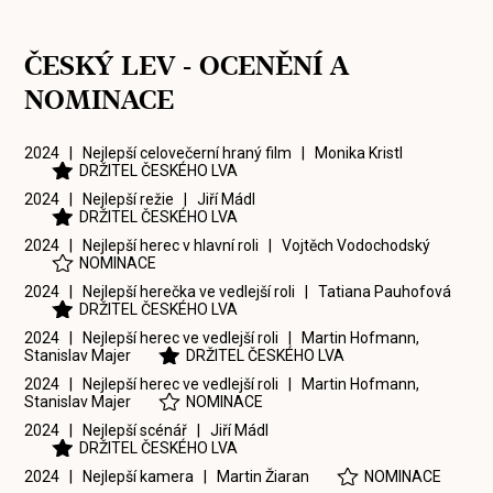
ČESKÝ LEV - OCENĚNÍ A
NOMINACE
2024 | Nejlepší celovečerní hraný film |
Monika Kristl
DRŽITEL ČESKÉHO LVA
2024 | Nejlepší režie |
Jiří Mádl
DRŽITEL ČESKÉHO LVA
2024 | Nejlepší herec v hlavní roli |
Vojtěch Vodochodský
NOMINACE
2024 | Nejlepší herečka ve vedlejší roli |
Tatiana Pauhofová
DRŽITEL ČESKÉHO LVA
2024 | Nejlepší herec ve vedlejší roli |
Martin Hofmann
,
Stanislav Majer
DRŽITEL ČESKÉHO LVA
2024 | Nejlepší herec ve vedlejší roli |
Martin Hofmann
,
Stanislav Majer
NOMINACE
2024 | Nejlepší scénář |
Jiří Mádl
DRŽITEL ČESKÉHO LVA
2024 | Nejlepší kamera |
Martin Žiaran
NOMINACE