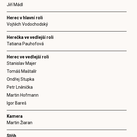
Jiří Mádl
Herec v hlavní roli
Vojtěch Vodochodský
Herečka ve vedlejší roli
Tatiana Pauhofová
Herec ve vedlejší roli
Stanislav Majer
Tomáš Maštalír
Ondřej Stupka
Petr Lněnička
Martin Hofmann
Igor Bareš
Kamera
Martin Žiaran
Střih