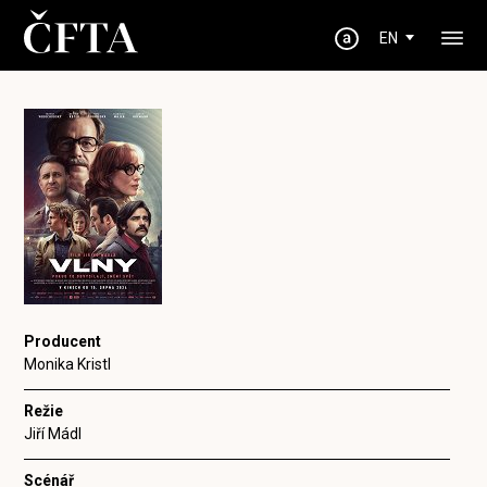
EN
Producent
Monika Kristl
Režie
Jiří Mádl
Scénář