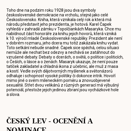
Toho dne na podzim roku 1928 jsou dva symboly
československé demokracie na vrcholu, stejně jako celé
Československo. Kniha, která vznikala celý rok a která má
národu představit jeho prezidenta, je hotová. Karel Čapek
vyhledá v zahradě zámku v Topolčiankách Masaryka. Chce mu
nabídnout část honoráře za knihu jejich hovorů, která vzniká
k 10. výročí mladé Československé republiky. Prezident ale není
v dobrém rozmaru, jeho dcera mu totiž zakázala knihu vydat.
Toto setkání nebude snadné. Čapek sice spěchá, celou situaci
nemůže ale nechat bez odezvy a nechává se zatáhnout do
vzrušené debaty. Debaty o dcerách, o světě, o politice i politicích,
o Češích, o lásce a o ženách. Masaryk ukazuje, že není pouze
tatíček zakladatel a chladná ikona z učebnic, ale muž z masa
a kostí. Vedle svých dějotvorných myšlenek a světonázorů
odhaluje i schopnost vysoké politiky či dokonce intrik. Hovoří
mimo jiné o svém mileneckém poměru a znovuobjevené
sexualitě. Střet dvou velikánů z různých generací má výbušný
potenciál, přestože jejich jedinou zbraní jsou vycházkové hole
a slova.
ČESKÝ LEV - OCENĚNÍ A
NOMINACE