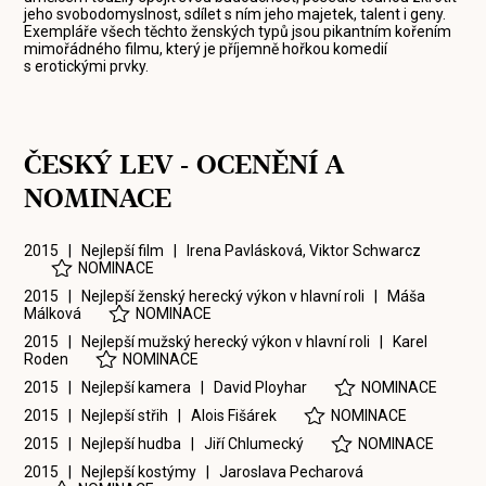
jeho svobodomyslnost, sdílet s ním jeho majetek, talent i geny.
Exempláře všech těchto ženských typů jsou pikantním kořením
mimořádného filmu, který je příjemně hořkou komedií
s erotickými prvky.
ČESKÝ LEV - OCENĚNÍ A
NOMINACE
2015 | Nejlepší film |
Irena Pavlásková
,
Viktor Schwarcz
NOMINACE
2015 | Nejlepší ženský herecký výkon v hlavní roli |
Máša
Málková
NOMINACE
2015 | Nejlepší mužský herecký výkon v hlavní roli |
Karel
Roden
NOMINACE
2015 | Nejlepší kamera |
David Ployhar
NOMINACE
2015 | Nejlepší střih |
Alois Fišárek
NOMINACE
2015 | Nejlepší hudba |
Jiří Chlumecký
NOMINACE
2015 | Nejlepší kostýmy |
Jaroslava Pecharová