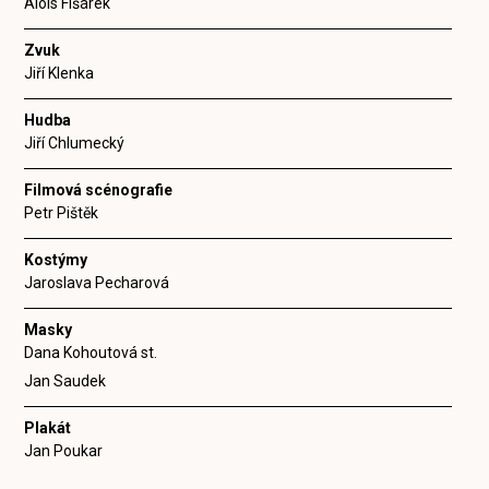
Alois Fišárek
Zvuk
Jiří Klenka
Hudba
Jiří Chlumecký
Filmová scénografie
Petr Pištěk
Kostýmy
Jaroslava Pecharová
Masky
Dana Kohoutová st.
Jan Saudek
Plakát
Jan Poukar