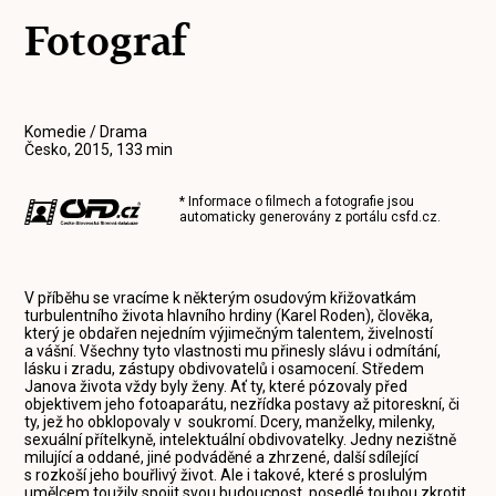
Fotograf
Komedie / Drama
Česko, 2015, 133 min
* Informace o filmech a fotografie jsou
automaticky generovány z portálu
csfd.cz
.
V příběhu se vracíme k některým osudovým křižovatkám
turbulentního života hlavního hrdiny (Karel Roden), člověka,
který je obdařen nejedním výjimečným talentem, živelností
a vášní. Všechny tyto vlastnosti mu přinesly slávu i odmítání,
lásku i zradu, zástupy obdivovatelů i osamocení. Středem
Janova života vždy byly ženy. Ať ty, které pózovaly před
objektivem jeho fotoaparátu, nezřídka postavy až pitoreskní, či
ty, jež ho obklopovaly v soukromí. Dcery, manželky, milenky,
sexuální přítelkyně, intelektuální obdivovatelky. Jedny nezištně
milující a oddané, jiné podváděné a zhrzené, další sdílející
s rozkoší jeho bouřlivý život. Ale i takové, které s proslulým
umělcem toužily spojit svou budoucnost, posedlé touhou zkrotit