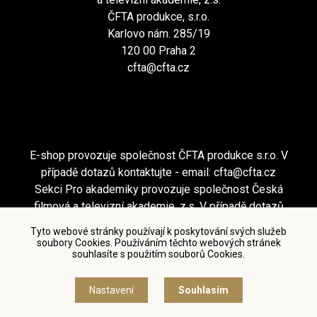
ČFTA produkce, s.r.o.
Karlovo nám. 285/19
120 00 Praha 2
cfta@cfta.cz
E-shop provozuje společnost ČFTA produkce s.r.o. V
případě dotazů kontaktujte - email:
cfta@cfta.cz
Sekci Pro akademiky provozuje společnost Česká
filmová a televizní akademie, z.s. V případě dotazů
kontaktujte - email:
cfta@cfta.cz
Tyto webové stránky používají k poskytování svých služeb
soubory Cookies. Používáním těchto webových stránek
souhlasíte s použitím souborů Cookies.
Podmínky užití a zásady ochrany osobních údajů
|
Nastavení cookies
Nastavení
Souhlasím
© Česká filmová a televizní akademie, 2018 - 2026