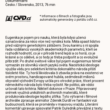
Dokumentární
Česko / Slovensko, 2013, 76 min
* Informace o filmech a fotografie jsou
automaticky generovány z portálu
csfd.cz
.
Eugenika je pojem pro nauku, která byla kdysi učenci
označována za něco více než vynález kola. Měla spasit lidstvo
před vážnými genetickými zátěžemi. Svou kariéru s ní spojila
řada vzdělanců vysokých akademických parametrů, kteří se
rozhodli hodnotit, co je v přírodě trend lepší a co horší, co je
krásné a co ošklivé, a co tedy je třeba podpořit a co evolučně
přibrzdit. Po druhé světové válce byl pojem eugenismus téměř
vymazán ze slovníků všech jazyků světa. Nacistická ideologie
využila vědu pro selektivní kritéria dokonalého národa příští
tisícileté říše. Ty horší likvidovala či zbavila práva na existenci ve
svém prostoru, handicapované hubila, sedmdesát milionů
obyvatel východní Evropy určila pro otrocké práce, třicet procent
německého národa bylo třeba vyčistit. Ne politici, ale vědci
určovali tato kritéria. Někteří dokonce v Praze. Připravovaný
snímek využívá unikátních archivních materiálů, které
produkovala ideologie lepšího zítřka. Tyto výtvarné i filmové
archiválie zpracuje animátor Zdeněk Durdil ve fantaskní vizi
budoucnosti, která se proměnila v masovou vraždu. Literární
komentář upravuje spisovatel Patrik Ouředník převážně z textu