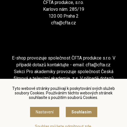
ČFTA produkce, s.r.o.
Karlovo nám. 285/19
120 00 Praha 2
cfta@cfta.cz
E-shop provozuje společnost ČFTA produkce s.r.o. V
případě dotazů kontaktujte - email:
cfta@cfta.cz
Sekci Pro akademiky provozuje společnost Česká
filmová a televizní akademie, z.s. V případě dotazů
kontaktujte - email:
cfta@cfta.cz
Tyto webové stránky používají k poskytování svých služeb
soubory Cookies. Používáním těchto webových stránek
souhlasíte s použitím souborů Cookies.
Podmínky užití a zásady ochrany osobních údajů
|
Nastavení cookies
Nastavení
Souhlasím
© Česká filmová a televizní akademie, 2018 - 2026
Souhlas můžete odmítnout zde.