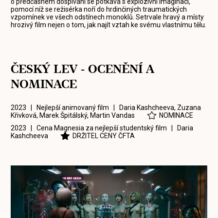
o předčasném dospívání se potkává s explozivní imaginací,
pomocí níž se režisérka noří do hrdinčiných traumatických
vzpomínek ve všech odstínech monoklů. Setrvale hravý a místy
hrozivý film nejen o tom, jak najít vztah ke svému vlastnímu tělu.
ČESKÝ LEV - OCENĚNÍ A
NOMINACE
2023 | Nejlepší animovaný film |
Daria Kashcheeva
,
Zuzana
Křivková
,
Marek Špitálský
,
Martin Vandas
NOMINACE
2023 | Cena Magnesia za nejlepší studentský film |
Daria
Kashcheeva
DRŽITEL CENY ČFTA