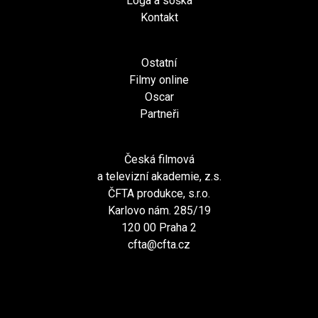
Loga a soška
Kontakt
Ostatní
Filmy online
Oscar
Partneři
Česká filmová
a televizní akademie, z.s.
ČFTA produkce, s.r.o.
Karlovo nám. 285/19
120 00 Praha 2
cfta@cfta.cz