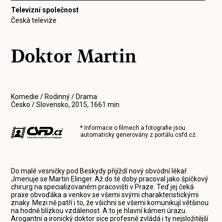
Televizní společnost
Česká televize
Doktor Martin
Komedie / Rodinný / Drama
Česko / Slovensko, 2015, 1661 min
* Informace o filmech a fotografie jsou
automaticky generovány z portálu
csfd.cz
.
Do malé vesničky pod Beskydy přijíždí nový obvodní lékař.
Jmenuje se Martin Elinger. Až do té doby pracoval jako špičkový
chirurg na specializovaném pracovišti v Praze. Teď jej čeká
praxe obvoďáka a venkov se všemi svými charakteristickými
znaky. Mezi ně patří i to, že všichni se všemi komunikují většinou
na hodně blízkou vzdálenost. A to je hlavní kámen úrazu.
Arogantní a ironický doktor sice profesně zvládá i ty nejsložitější