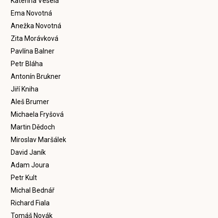
Kateřina Veselá
Ema Novotná
Anežka Novotná
Zita Morávková
Pavlína Balner
Petr Bláha
Antonín Brukner
Jiří Kniha
Aleš Brumer
Michaela Fryšová
Martin Dědoch
Miroslav Maršálek
David Janík
Adam Joura
Petr Kult
Michal Bednář
Richard Fiala
Tomáš Novák