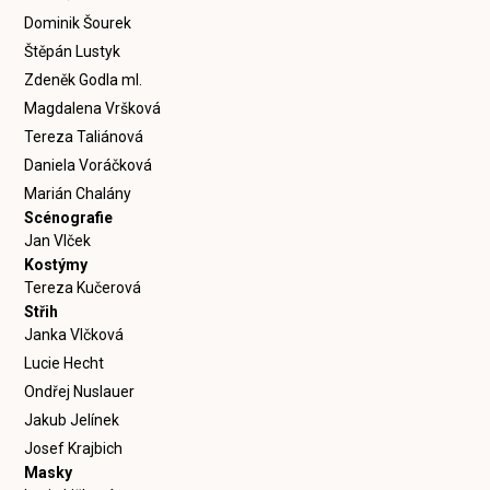
Dominik Šourek
Štěpán Lustyk
Zdeněk Godla ml.
Magdalena Vršková
Tereza Taliánová
Daniela Voráčková
Marián Chalány
Scénografie
Jan Vlček
Kostýmy
Tereza Kučerová
Střih
Janka Vlčková
Lucie Hecht
Ondřej Nuslauer
Jakub Jelínek
Josef Krajbich
Masky