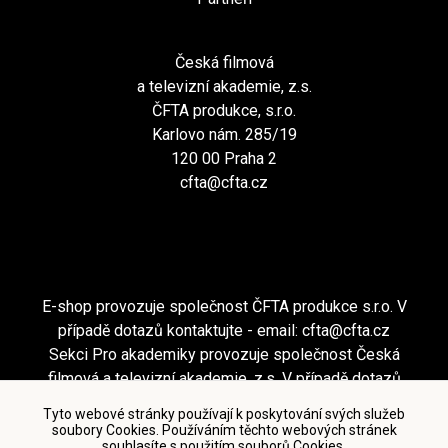
Česká filmová
a televizní akademie, z.s.
ČFTA produkce, s.r.o.
Karlovo nám. 285/19
120 00 Praha 2
cfta@cfta.cz
E-shop provozuje společnost ČFTA produkce s.r.o. V
případě dotazů kontaktujte - email:
cfta@cfta.cz
Sekci Pro akademiky provozuje společnost Česká
filmová a televizní akademie, z.s. V případě dotazů
kontaktujte - email:
cfta@cfta.cz
Tyto webové stránky používají k poskytování svých služeb
soubory Cookies. Používáním těchto webových stránek
souhlasíte s použitím souborů Cookies.