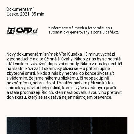
Dokumentární
Česko, 2021, 85 min
* Informace o filmech a fotografie jsou
automaticky generovány z portálu
csfd.cz
.
Nový dokumentární snímek Víta Klusáka 13 minut vychází
z jednoduché a o to účinnější úvahy: Nikdo z nás by se nechtěl
stát viníkem závažné dopravní nehody. Nikdo z nás by nechtěl
na vlastní kůži zažít okamžiky blížící se – a přitom úplně
zbytečné smrti. Nikdo z nás by nechtěl do konce života žít
s vědomím, že jsme někomu blízkému, či naopak úplně
neznámému, sebrali život. Prostřednictvím pěti viníků tak
snímek vypráví příběhy řidičů, kteří si výše uvedeným prošli
a stále procházejí. Řidičů, kteří našli odvahu svou vinu přetavit
do vzkazu, který se tak stává nejen nástrojem prevence.