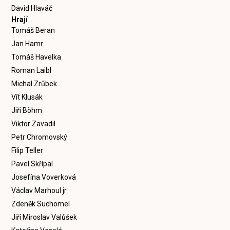
David Hlaváč
Hrají
Tomáš Beran
Jan Hamr
Tomáš Havelka
Roman Laibl
Michal Zrůbek
Vít Klusák
Jiří Böhm
Viktor Zavadil
Petr Chromovský
Filip Teller
Pavel Skřípal
Josefína Voverková
Václav Marhoul jr.
Zdeněk Suchomel
Jiří Miroslav Valůšek