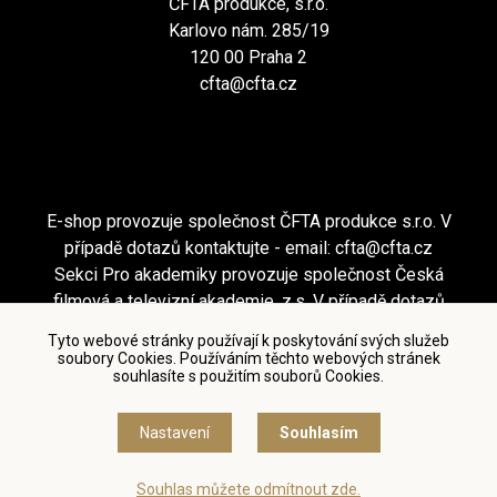
ČFTA produkce, s.r.o.
Karlovo nám. 285/19
120 00 Praha 2
cfta@cfta.cz
E-shop provozuje společnost ČFTA produkce s.r.o. V
případě dotazů kontaktujte - email:
cfta@cfta.cz
Sekci Pro akademiky provozuje společnost Česká
filmová a televizní akademie, z.s. V případě dotazů
kontaktujte - email:
cfta@cfta.cz
Tyto webové stránky používají k poskytování svých služeb
soubory Cookies. Používáním těchto webových stránek
souhlasíte s použitím souborů Cookies.
Podmínky užití a zásady ochrany osobních údajů
|
Nastavení cookies
Nastavení
Souhlasím
© Česká filmová a televizní akademie, 2018 - 2026
Souhlas můžete odmítnout zde.