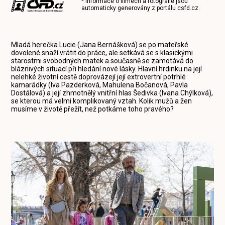
* Informace o filmech a fotografie jsou
automaticky generovány z portálu
csfd.cz
.
Mladá herečka Lucie (Jana Bernášková) se po mateřské
dovolené snaží vrátit do práce, ale setkává se s klasickými
starostmi svobodných matek a současně se zamotává do
bláznivých situací při hledání nové lásky. Hlavní hrdinku na její
nelehké životní cestě doprovázejí její extrovertní potrhlé
kamarádky (Iva Pazderková, Mahulena Bočanová, Pavla
Dostálová) a její zhmotnělý vnitřní hlas Šedivka (Ivana Chýlková),
se kterou má velmi komplikovaný vztah. Kolik mužů a žen
musíme v životě přežít, než potkáme toho pravého?