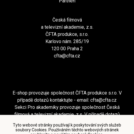
Partneři
Česká filmová
a televizní akademie, z.s.
ČFTA produkce, s.r.o.
Karlovo nám. 285/19
120 00 Praha 2
cfta@cfta.cz
E-shop provozuje společnost ČFTA produkce s.r.o. V
případě dotazů kontaktujte - email:
cfta@cfta.cz
Sekci Pro akademiky provozuje společnost Česká
filmová a televizní akademie, z.s. V případě dotazů
kontaktujte - email:
cfta@cfta.cz
Tyto webové stránky používají k poskytování svých služeb
soubory Cookies. Používáním těchto webových stránek